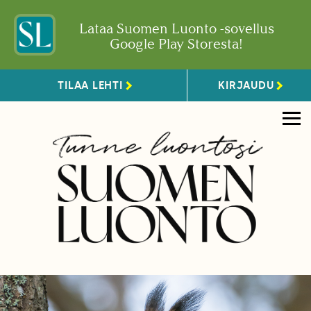
Lataa Suomen Luonto -sovellus
Google Play Storesta!
TILAA LEHTI
KIRJAUDU