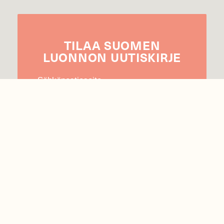
TILAA
SUOMEN
LUONNON
UUTIS­KIRJE
Sähköpostiosoite
Hyväksyn tietojeni käytön uutiskirjeen
lähettämiseen
Tietosuojaseloste