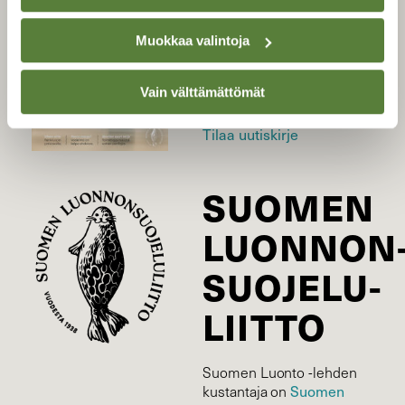
Uusin lehti
Muokkaa valintoja
Tilaa Suomen Luonto
Tilaa digilukuoikeus
Vain välttämättömät
Äänestä parasta juttua
Tilaa uutiskirje
SUOMEN
LUONNON
SUOJELU­
LIITTO
Suomen Luonto -lehden
kustantaja on
Suomen