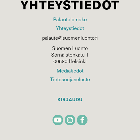
YHTEYSTIEDOT
Palautelomake
Yhteystiedot
palaute@suomenluonto.fi
Suomen Luonto
Sörnäistenkatu 1
00580 Helsinki
Mediatiedot
Tietosuojaseloste
KIRJAUDU