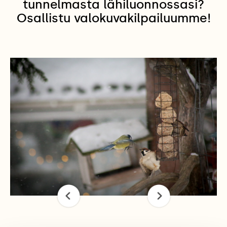
tunnelmasta lähiluonnossasi?
Osallistu valokuvakilpailuumme!