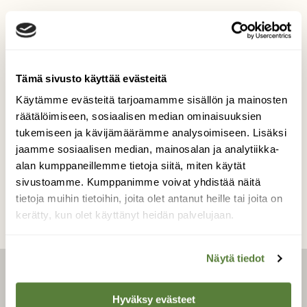
Hyökkäykseen!
Sinitiaisen päättäväinen ruokapaikan
valtaus. Pikkuvarpunen väistyi.
Tämä sivusto käyttää evästeitä
Käytämme evästeitä tarjoamamme sisällön ja mainosten
Kuvaaja: Maija Karhu
räätälöimiseen, sosiaalisen median ominaisuuksien
tukemiseen ja kävijämäärämme analysoimiseen. Lisäksi
jaamme sosiaalisen median, mainosalan ja analytiikka-
Kilpailun etusivulle
alan kumppaneillemme tietoja siitä, miten käytät
sivustoamme. Kumppanimme voivat yhdistää näitä
tietoja muihin tietoihin, joita olet antanut heille tai joita on
kerätty, kun olet käyttänyt heidän palvelujaan.
Näytä tiedot
LEHTI
Hyväksy evästeet