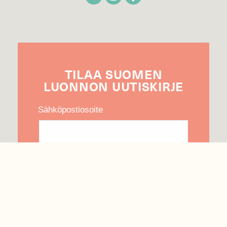
TILAA
SUOMEN
LUONNON
UUTIS­KIRJE
Sähköpostiosoite
Hyväksyn tietojeni käytön uutiskirjeen
lähettämiseen