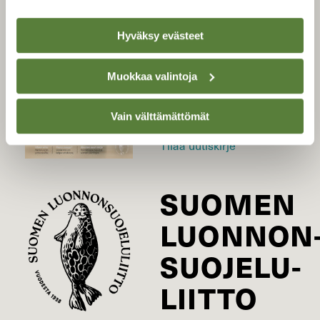
LEHTI
Hyväksy evästeet
Uusin lehti
Muokkaa valintoja
Tilaa Suomen Luonto
Tilaa digilukuoikeus
Vain välttämättömät
Äänestä parasta juttua
Tilaa uutiskirje
SUOMEN
LUONNON
SUOJELU­
LIITTO