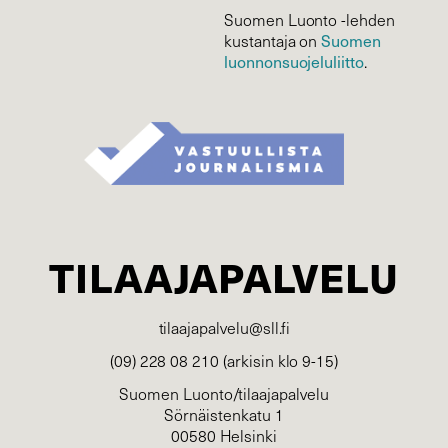
Suomen Luonto -lehden
Suomen
kustantaja on
luonnonsuojelu­liitto
.
TILAAJAPALVELU
tilaajapalvelu@sll.fi
(09) 228 08 210 (arkisin klo 9-15)
Suomen Luonto/tilaajapalvelu
Sörnäistenkatu 1
00580 Helsinki