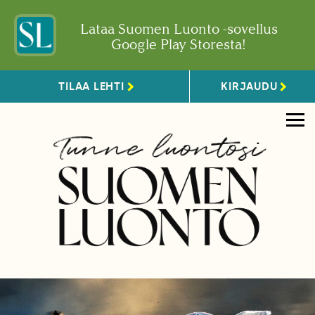
Lataa Suomen Luonto -sovellus
Google Play Storesta!
TILAA LEHTI
KIRJAUDU