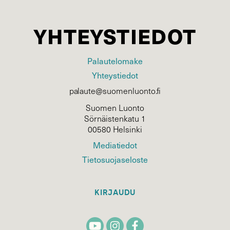
YHTEYSTIEDOT
Palautelomake
Yhteystiedot
palaute@suomenluonto.fi
Suomen Luonto
Sörnäistenkatu 1
00580 Helsinki
Mediatiedot
Tietosuojaseloste
KIRJAUDU