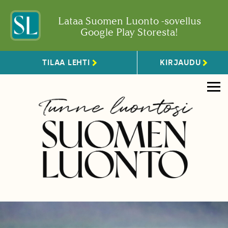
Lataa Suomen Luonto -sovellus
Google Play Storesta!
TILAA LEHTI
KIRJAUDU