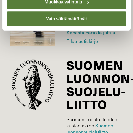
Muokkaa valintoja
Uusin lehti
Tilaa Suomen Luonto
Vain välttämättömät
Tilaa digilukuoikeus
Äänestä parasta juttua
Tilaa uutiskirje
SUOMEN
LUONNON
SUOJELU­
LIITTO
Suomen Luonto -lehden
Suomen
kustantaja on
luonnonsuojelu­liitto
.