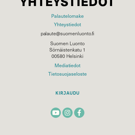
YHTEYSTIEDOT
Palautelomake
Yhteystiedot
palaute@suomenluonto.fi
Suomen Luonto
Sörnäistenkatu 1
00580 Helsinki
Mediatiedot
Tietosuojaseloste
KIRJAUDU