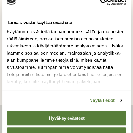
Isä ja poikanen
Tämä sivusto käyttää evästeitä
Käpytikkojen ruokahetki.
Käytämme evästeitä tarjoamamme sisällön ja mainosten
räätälöimiseen, sosiaalisen median ominaisuuksien
Kuvaaja: marianne turunen
tukemiseen ja kävijämäärämme analysoimiseen. Lisäksi
jaamme sosiaalisen median, mainosalan ja analytiikka-
alan kumppaneillemme tietoja siitä, miten käytät
Kilpailun etusivulle
sivustoamme. Kumppanimme voivat yhdistää näitä
tietoja muihin tietoihin, joita olet antanut heille tai joita on
kerätty, kun olet käyttänyt heidän palvelujaan.
Näytä tiedot
Hyväksy evästeet
LEHTI