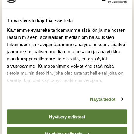
Tämä sivusto käyttää evästeitä
Käytämme evästeitä tarjoamamme sisällön ja mainosten
räätälöimiseen, sosiaalisen median ominaisuuksien
tukemiseen ja kävijämäärämme analysoimiseen. Lisäksi
jaamme sosiaalisen median, mainosalan ja analytiikka-
Jään kosketus
alan kumppaneillemme tietoja siitä, miten käytät
sivustoamme. Kumppanimme voivat yhdistää näitä
tietoja muihin tietoihin, joita olet antanut heille tai joita on
Ikuisesti yhdessä.
kerätty, kun olet käyttänyt heidän palvelujaan.
Kuvaaja: Alexsander Bagelius
Näytä tiedot
Kilpailun etusivulle
Hyväksy evästeet
Muokkaa valintoja