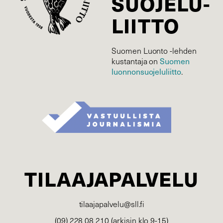
SUOJELU­
LIITTO
Suomen Luonto -lehden
Suomen
kustantaja on
luonnonsuojelu­liitto
.
TILAAJAPALVELU
tilaajapalvelu@sll.fi
(09) 228 08 210 (arkisin klo 9-15)