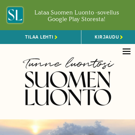
Lataa Suomen Luonto -sovellus
Google Play Storesta!
TILAA LEHTI
KIRJAUDU