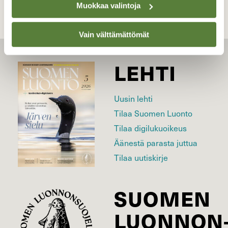
Muokkaa valintoja
Vain välttämättömät
LEHTI
Uusin lehti
Tilaa Suomen Luonto
Tilaa digilukuoikeus
Äänestä parasta juttua
Tilaa uutiskirje
SUOMEN
LUONNON