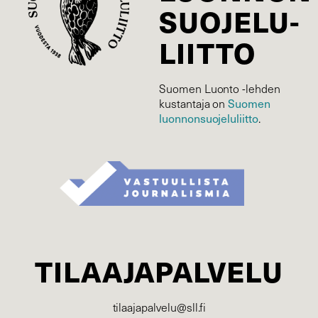
SUOJELU­
LIITTO
Suomen Luonto -lehden
kustantaja on
Suomen
luonnonsuojelu­liitto
.
TILAAJAPALVELU
tilaajapalvelu@sll.fi