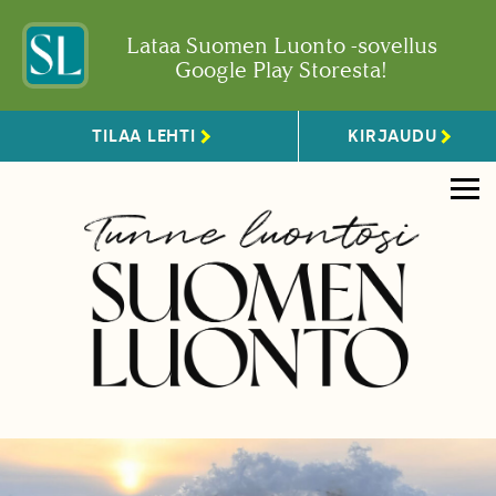
Lataa Suomen Luonto -sovellus
Google Play Storesta!
TILAA LEHTI
KIRJAUDU