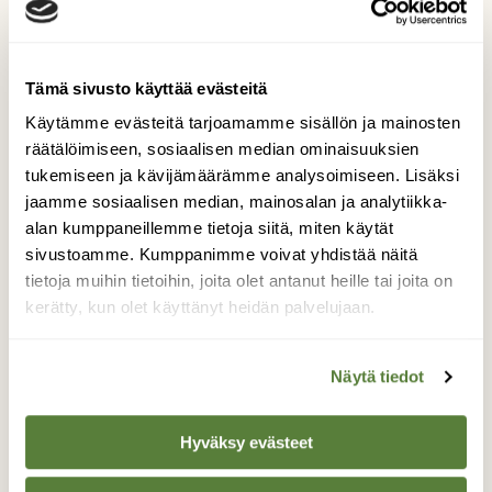
Tämä sivusto käyttää evästeitä
Käytämme evästeitä tarjoamamme sisällön ja mainosten
räätälöimiseen, sosiaalisen median ominaisuuksien
tukemiseen ja kävijämäärämme analysoimiseen. Lisäksi
jaamme sosiaalisen median, mainosalan ja analytiikka-
Jalokivet oksalla
alan kumppaneillemme tietoja siitä, miten käytät
sivustoamme. Kumppanimme voivat yhdistää näitä
Suojasään jälkeen tullut pakkanen teki
tietoja muihin tietoihin, joita olet antanut heille tai joita on
vesipisaroista jalokiviä.
kerätty, kun olet käyttänyt heidän palvelujaan.
Kuvaaja: Minttu Viksten
Näytä tiedot
Kilpailun etusivulle
Hyväksy evästeet