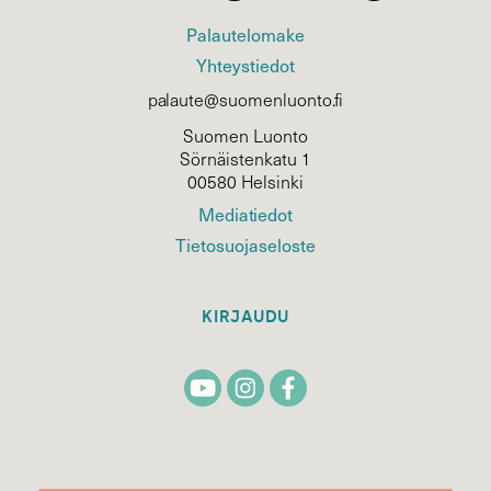
Palautelomake
Yhteystiedot
palaute@suomenluonto.fi
Suomen Luonto
Sörnäistenkatu 1
00580 Helsinki
Mediatiedot
Tietosuojaseloste
KIRJAUDU