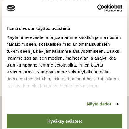
Auringon nousun aikoihin heinäkuun lopussa
seurailin pitkään auton ikkunasta näitä
kaveruksia. Kuvauspaikka Kuhmoinen.
Tämä sivusto käyttää evästeitä
Kuvaaja: Ritva Lamminen
Käytämme evästeitä tarjoamamme sisällön ja mainosten
räätälöimiseen, sosiaalisen median ominaisuuksien
tukemiseen ja kävijämäärämme analysoimiseen. Lisäksi
jaamme sosiaalisen median, mainosalan ja analytiikka-
Kilpailun etusivulle
alan kumppaneillemme tietoja siitä, miten käytät
sivustoamme. Kumppanimme voivat yhdistää näitä
tietoja muihin tietoihin, joita olet antanut heille tai joita on
kerätty, kun olet käyttänyt heidän palvelujaan.
Näytä tiedot
LEHTI
Hyväksy evästeet