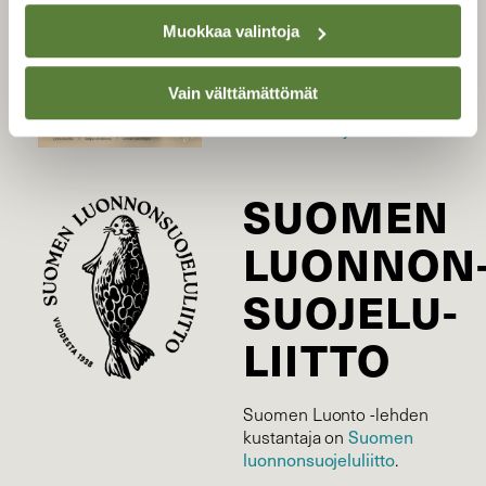
Uusin lehti
Muokkaa valintoja
Tilaa Suomen Luonto
Tilaa digilukuoikeus
Vain välttämättömät
Äänestä parasta juttua
Tilaa uutiskirje
SUOMEN
LUONNON
SUOJELU­
LIITTO
Suomen Luonto -lehden
kustantaja on
Suomen
luonnonsuojelu­liitto
.