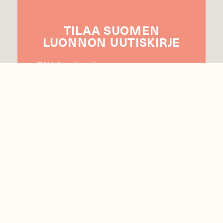
TILAA
SUOMEN
LUONNON
UUTIS­KIRJE
Sähköpostiosoite
Hyväksyn tietojeni käytön uutiskirjeen
lähettämiseen
Tietosuojaseloste