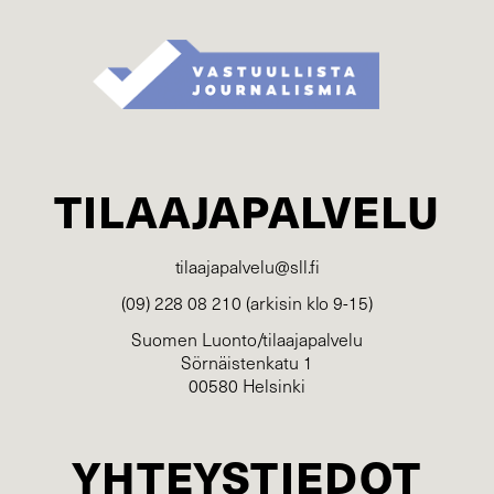
TILAAJAPALVELU
tilaajapalvelu@sll.fi
(09) 228 08 210 (arkisin klo 9-15)
Suomen Luonto/tilaajapalvelu
Sörnäistenkatu 1
00580 Helsinki
YHTEYSTIEDOT