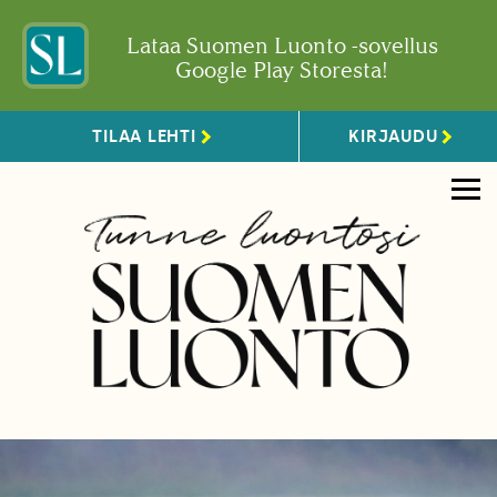
Lataa Suomen Luonto -sovellus
Google Play Storesta!
TILAA LEHTI
KIRJAUDU