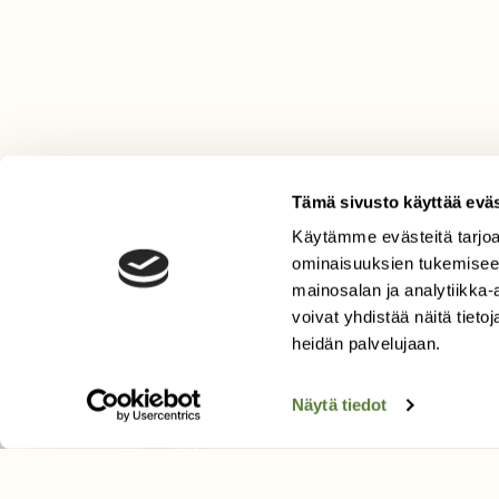
Tämä sivusto käyttää eväs
Käytämme evästeitä tarjoa
LEHTI
ominaisuuksien tukemisee
mainosalan ja analytiikka
Uusin lehti
voivat yhdistää näitä tietoja
Tilaa Suomen Luonto
heidän palvelujaan.
Tilaa digilukuoikeus
Äänestä parasta juttua
Näytä tiedot
Tilaa uutiskirje