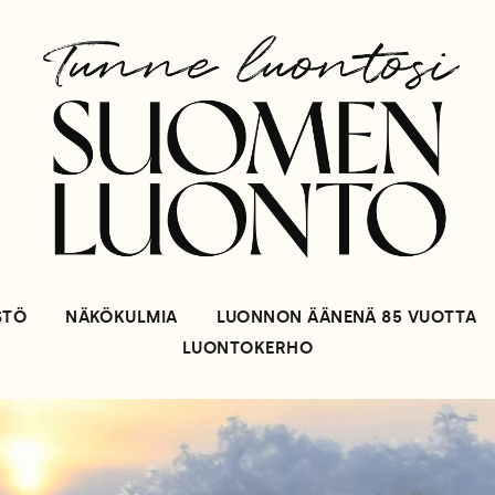
STÖ
NÄKÖKULMIA
LUONNON ÄÄNENÄ 85 VUOTTA
LUONTOKERHO