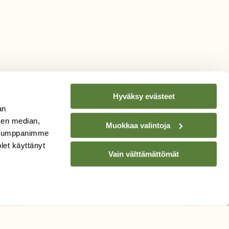
Hyväksy evästeet
an
sen median,
Muokkaa valintoja
. Kumppanimme
TILAA
SUOMEN
olet käyttänyt
Vain välttämättömät
LUONNON
UUTIS­KIRJE
Sähköpostiosoite