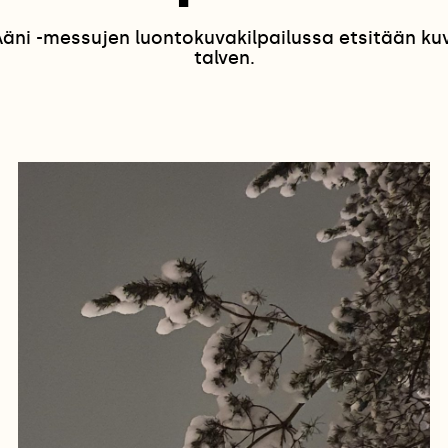
ni -messujen luontokuvakilpailussa etsitään kuvia
talven.