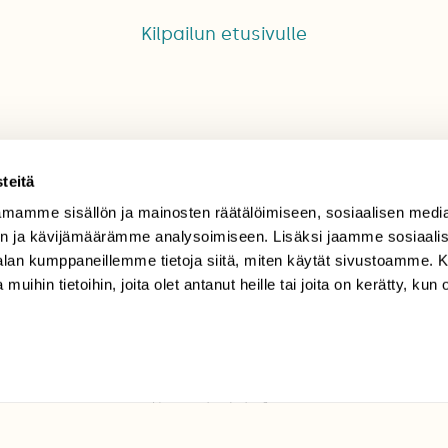
Kilpailun etusivulle
teitä
mamme sisällön ja mainosten räätälöimiseen, sosiaalisen medi
TILAAJAPALVELU
n ja kävijämäärämme analysoimiseen. Lisäksi jaamme sosiaali
-alan kumppaneillemme tietoja siitä, miten käytät sivustoamme
tilaajapalvelu@sll.fi
 muihin tietoihin, joita olet antanut heille tai joita on kerätty, kun 
(09) 228 08 210 (arkisin
klo 9-15)
Suomen
Luonto/tilaajapalvelu
Sörnäistenkatu 1
00580 Helsinki