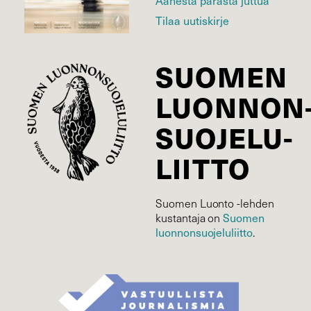
Äänestä parasta juttua
Tilaa uutiskirje
SUOMEN
LUONNON
SUOJELU­
LIITTO
Suomen Luonto -lehden
kustantaja on
Suomen
luonnonsuojelu­liitto
.