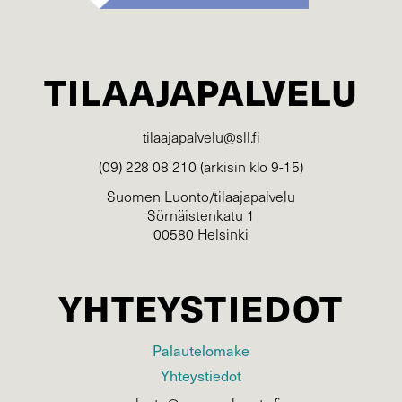
TILAAJAPALVELU
tilaajapalvelu@sll.fi
(09) 228 08 210 (arkisin klo 9-15)
Suomen Luonto/tilaajapalvelu
Sörnäistenkatu 1
00580 Helsinki
YHTEYSTIEDOT
Palautelomake
Yhteystiedot