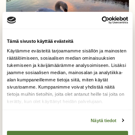
Tämä sivusto käyttää evästeitä
Käytämme evästeitä tarjoamamme sisällön ja mainosten
räätälöimiseen, sosiaalisen median ominaisuuksien
tukemiseen ja kävijämäärämme analysoimiseen. Lisäksi
jaamme sosiaalisen median, mainosalan ja analytiikka-
Joutsenen
alan kumppaneillemme tietoja siitä, miten käytät
sivustoamme. Kumppanimme voivat yhdistää näitä
iltakaste
tietoja muihin tietoihin, joita olet antanut heille tai joita on
kerätty, kun olet käyttänyt heidän palvelujaan.
Olin kävelyllä yhtenä kesäisenä iltana
Lahden satamassa ja Pikku-Vesijärvellä,
Näytä tiedot
jossa oli tämä kaunis joutsen. Sain taltioitua
kuvia ilman, että joutsen edes huomasi.