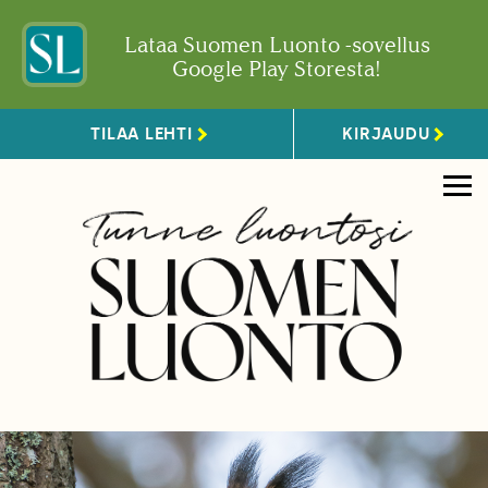
Lataa Suomen Luonto -sovellus
Google Play Storesta!
TILAA LEHTI
KIRJAUDU