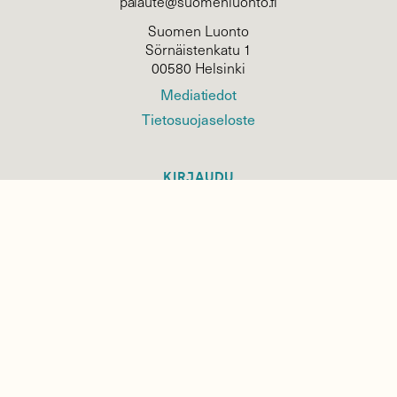
palaute@suomenluonto.fi
Suomen Luonto
Sörnäistenkatu 1
00580 Helsinki
Mediatiedot
Tietosuojaseloste
KIRJAUDU
TILAA
SUOMEN
LUONNON
UUTIS­KIRJE