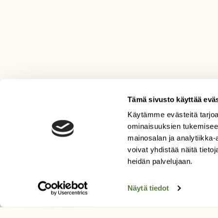
Tämä sivusto käyttää eväs
Käytämme evästeitä tarjoa
LEHTI
ominaisuuksien tukemisee
mainosalan ja analytiikka
Uusin lehti
voivat yhdistää näitä tietoja
Tilaa Suomen Luonto
heidän palvelujaan.
Tilaa digilukuoikeus
Äänestä parasta juttua
Näytä tiedot
Tilaa uutiskirje