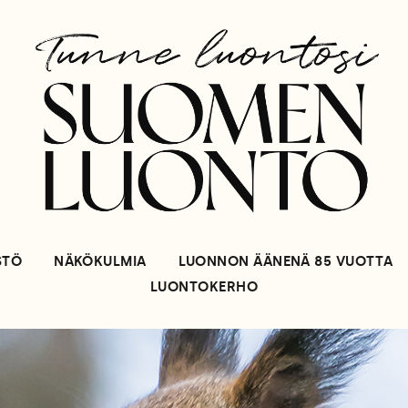
STÖ
NÄKÖKULMIA
LUONNON ÄÄNENÄ 85 VUOTTA
LUONTOKERHO