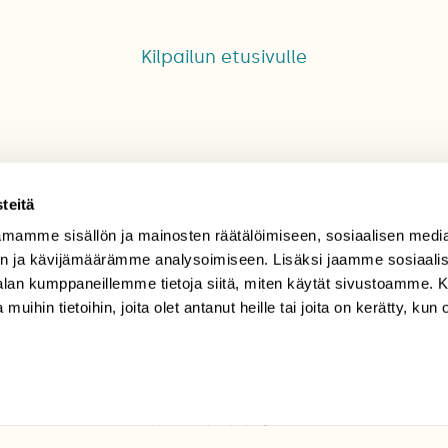
Kilpailun etusivulle
teitä
mamme sisällön ja mainosten räätälöimiseen, sosiaalisen medi
TILAAJAPALVELU
n ja kävijämäärämme analysoimiseen. Lisäksi jaamme sosiaali
-alan kumppaneillemme tietoja siitä, miten käytät sivustoamme
tilaajapalvelu@sll.fi
 muihin tietoihin, joita olet antanut heille tai joita on kerätty, kun 
(09) 228 08 210 (arkisin
klo 9-15)
Suomen
Luonto/tilaajapalvelu
Sörnäistenkatu 1