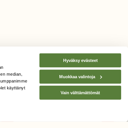
Hyväksy evästeet
an
sen median,
Muokkaa valintoja
. Kumppanimme
TILAA
SUOMEN
olet käyttänyt
Vain välttämättömät
LUONNON
UUTIS­KIRJE
Sähköpostiosoite