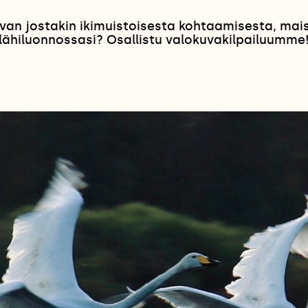
van jostakin ikimuistoisesta kohtaamisesta, ma
lähiluonnossasi? Osallistu valokuvakilpailuumme