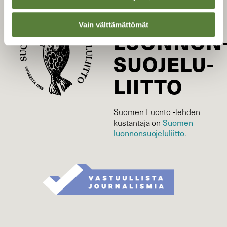
SUOMEN
Vain välttämättömät
LUONNON
SUOJELU­
LIITTO
Suomen Luonto -lehden
Suomen
kustantaja on
luonnonsuojelu­liitto
.