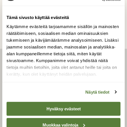
Kilpailun etusivulle
Tämä sivusto käyttää evästeitä
Käytämme evästeitä tarjoamamme sisällön ja mainosten
räätälöimiseen, sosiaalisen median ominaisuuksien
tukemiseen ja kävijämäärämme analysoimiseen. Lisäksi
jaamme sosiaalisen median, mainosalan ja analytiikka-
alan kumppaneillemme tietoja siitä, miten käytät
sivustoamme. Kumppanimme voivat yhdistää näitä
LEHTI
tietoja muihin tietoihin, joita olet antanut heille tai joita on
kerätty, kun olet käyttänyt heidän palvelujaan.
Uusin lehti
Tilaa Suomen Luonto
Näytä tiedot
Tilaa digilukuoikeus
Äänestä parasta juttua
Hyväksy evästeet
Tilaa uutiskirje
Muokkaa valintoja