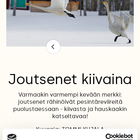
Joutsenet kiivaina
Varmaakin varmempi kevään merkki:
joutsenet rähinöivät pesintäreviireitä
puolustaessaan - kiivasta ja hauskaakin
katseltavaa!
Kuvaaja: TOMMI KUJALA