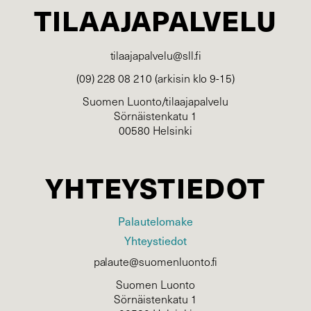
TILAAJAPALVELU
tilaajapalvelu@sll.fi
(09) 228 08 210 (arkisin klo 9-15)
Suomen Luonto/tilaajapalvelu
Sörnäistenkatu 1
00580 Helsinki
YHTEYSTIEDOT
Palautelomake
Yhteystiedot
palaute@suomenluonto.fi
Suomen Luonto
Sörnäistenkatu 1