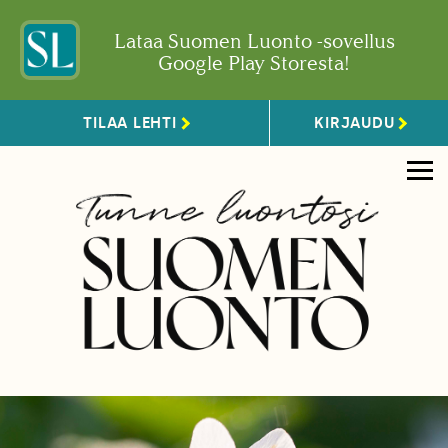
Lataa Suomen Luonto -sovellus
Google Play Storesta!
TILAA LEHTI
KIRJAUDU