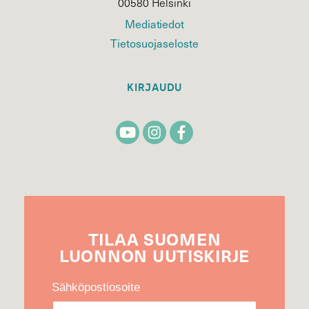
00580 Helsinki
Mediatiedot
Tietosuojaseloste
KIRJAUDU
TILAA
SUOMEN
LUONNON
UUTIS­KIRJE
Sähköpostiosoite