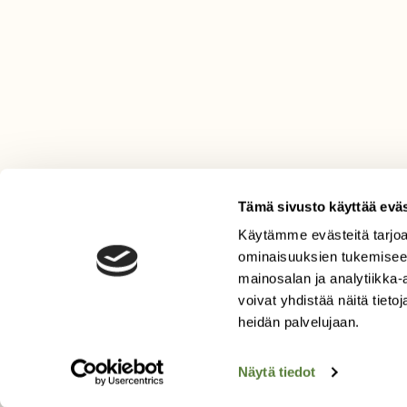
Tämä sivusto käyttää eväs
Käytämme evästeitä tarjoa
LEHTI
ominaisuuksien tukemisee
mainosalan ja analytiikka
Uusin lehti
voivat yhdistää näitä tietoja
Tilaa Suomen Luonto
heidän palvelujaan.
Tilaa digilukuoikeus
Äänestä parasta juttua
Näytä tiedot
Tilaa uutiskirje