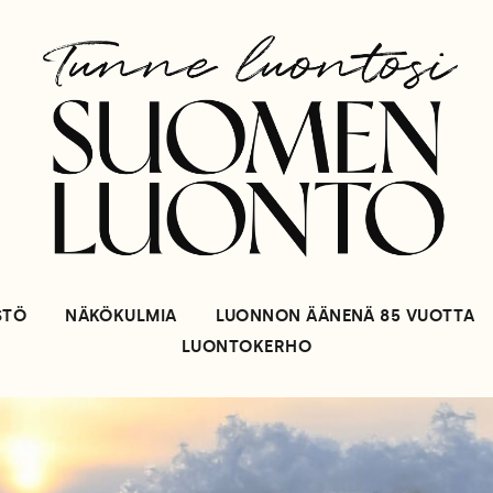
STÖ
NÄKÖKULMIA
LUONNON ÄÄNENÄ 85 VUOTTA
LUONTOKERHO