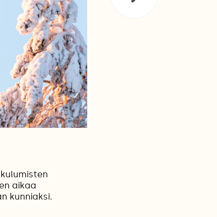
kkulumisten
ken aikaa
n kunniaksi.