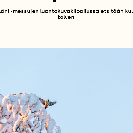
ni -messujen luontokuvakilpailussa etsitään kuvia
talven.