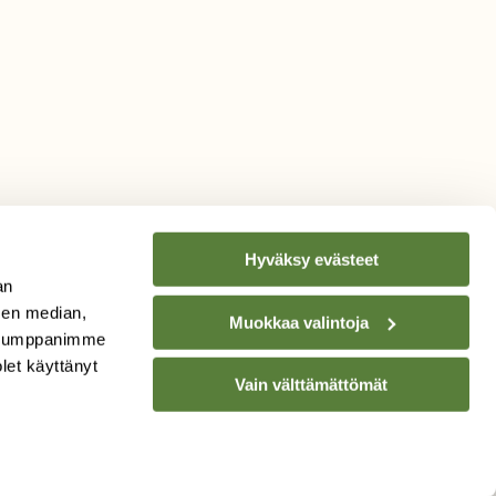
Hyväksy evästeet
an
sen median,
Muokkaa valintoja
. Kumppanimme
TILAA
SUOMEN
olet käyttänyt
Vain välttämättömät
LUONNON
UUTIS­KIRJE
Sähköpostiosoite