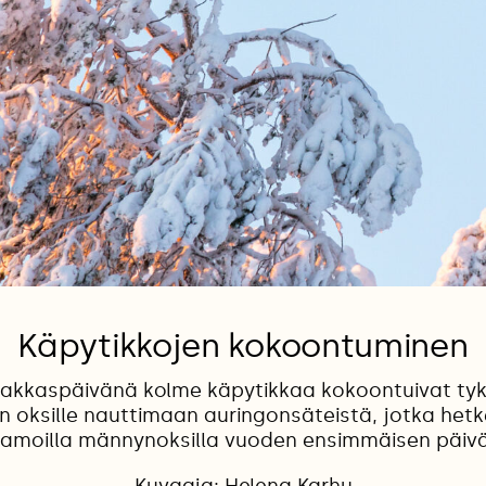
Käpytikkojen kokoontuminen
pakkaspäivänä kolme käpytikkaa kokoontuivat ty
 oksille nauttimaan auringonsäteistä, jotka het
 samoilla männynoksilla vuoden ensimmäisen päivä
Kuvaaja: Helena Karhu