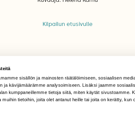
Kilpailun etusivulle
teitä
mamme sisällön ja mainosten räätälöimiseen, sosiaalisen medi
TILAAJAPALVELU
n ja kävijämäärämme analysoimiseen. Lisäksi jaamme sosiaali
-alan kumppaneillemme tietoja siitä, miten käytät sivustoamme
tilaajapalvelu@sll.fi
 muihin tietoihin, joita olet antanut heille tai joita on kerätty, kun 
(09) 228 08 210 (arkisin
klo 9-15)
Suomen
Luonto/tilaajapalvelu