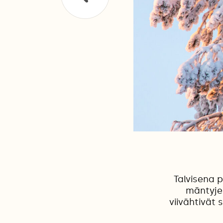
Talvisena 
mäntyjen
viivähtivät