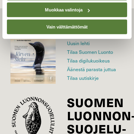
Muokkaa valintoja
LEHTI
Vain välttämättömät
Uusin lehti
Tilaa Suomen Luonto
Tilaa digilukuoikeus
Äänestä parasta juttua
Tilaa uutiskirje
SUOMEN
LUONNON
SUOJELU­