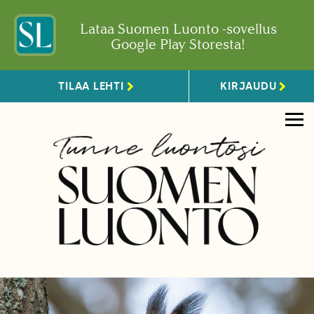
Lataa Suomen Luonto -sovellus
Google Play Storesta!
TILAA LEHTI
KIRJAUDU