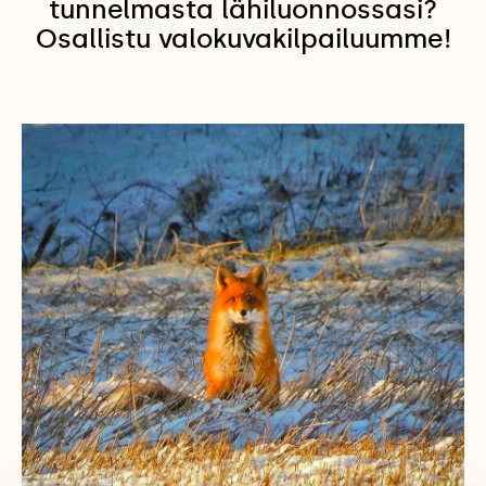
tunnelmasta lähiluonnossasi?
Osallistu valokuvakilpailuumme!