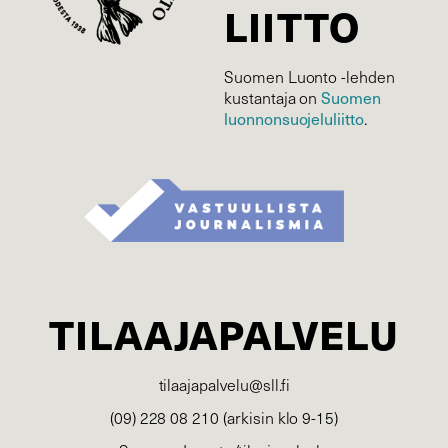
LIITTO
Suomen Luonto -lehden
Suomen
kustantaja on
luonnonsuojelu­liitto
.
TILAAJAPALVELU
tilaajapalvelu@sll.fi
(09) 228 08 210 (arkisin klo 9-15)