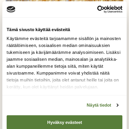
Tämä sivusto käyttää evästeitä
Käytämme evästeitä tarjoamamme sisällön ja mainosten
räätälöimiseen, sosiaalisen median ominaisuuksien
Katseet kohtaavat
tukemiseen ja kävijämäärämme analysoimiseen. Lisäksi
jaamme sosiaalisen median, mainosalan ja analytiikka-
Söpö kohtaaminen ketun kanssa pellolla.
alan kumppaneillemme tietoja siitä, miten käytät
sivustoamme. Kumppanimme voivat yhdistää näitä
Kuvaaja: Johanna Wallin
tietoja muihin tietoihin, joita olet antanut heille tai joita on
kerätty, kun olet käyttänyt heidän palvelujaan.
Kilpailun etusivulle
Näytä tiedot
Hyväksy evästeet