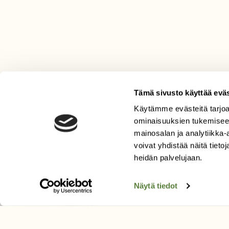
Tämä sivusto käyttää eväs
Käytämme evästeitä tarjoa
LEHTI
ominaisuuksien tukemisee
mainosalan ja analytiikka
Uusin lehti
voivat yhdistää näitä tietoja
Tilaa Suomen Luonto
heidän palvelujaan.
Tilaa digilukuoikeus
Äänestä parasta juttua
Näytä tiedot
Tilaa uutiskirje