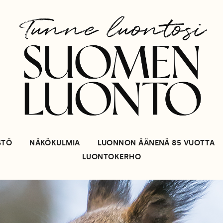
STÖ
NÄKÖKULMIA
LUONNON ÄÄNENÄ 85 VUOTTA
LUONTOKERHO