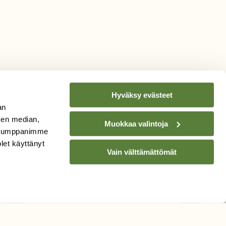
Hyväksy evästeet
an
sen median,
Muokkaa valintoja
. Kumppanimme
TILAA
SUOMEN
olet käyttänyt
Vain välttämättömät
LUONNON
UUTIS­KIRJE
Sähköpostiosoite