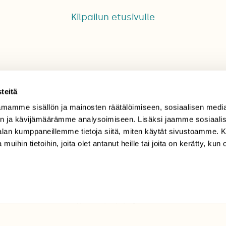
Kilpailun etusivulle
teitä
mamme sisällön ja mainosten räätälöimiseen, sosiaalisen medi
TILAAJAPALVELU
n ja kävijämäärämme analysoimiseen. Lisäksi jaamme sosiaali
-alan kumppaneillemme tietoja siitä, miten käytät sivustoamme
tilaajapalvelu@sll.fi
 muihin tietoihin, joita olet antanut heille tai joita on kerätty, kun 
(09) 228 08 210 (arkisin
klo 9-15)
Suomen
Luonto/tilaajapalvelu
Sörnäistenkatu 1
00580 Helsinki