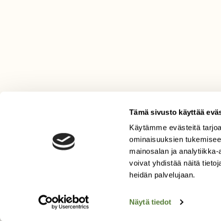
Tämä sivusto käyttää eväs
Käytämme evästeitä tarjoa
LEHTI
ominaisuuksien tukemisee
mainosalan ja analytiikka
Uusin lehti
voivat yhdistää näitä tietoja
Tilaa Suomen Luonto
heidän palvelujaan.
Tilaa digilukuoikeus
Äänestä parasta juttua
Näytä tiedot
Tilaa uutiskirje