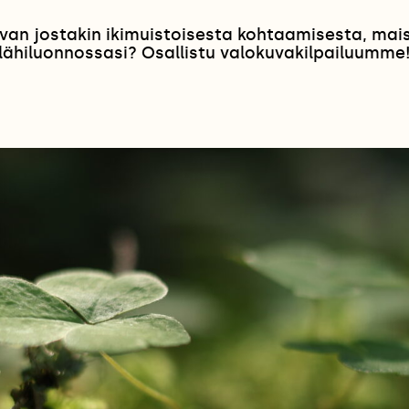
van jostakin ikimuistoisesta kohtaamisesta, ma
lähiluonnossasi? Osallistu valokuvakilpailuumme