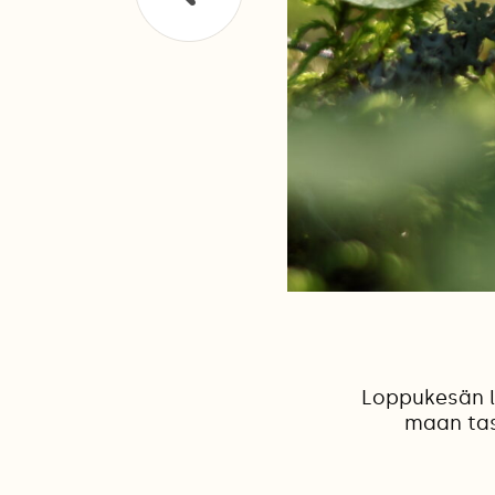
Loppukesän l
maan tasa