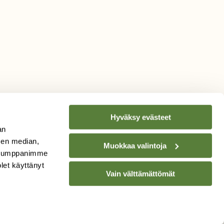
Hyväksy evästeet
an
sen median,
Muokkaa valintoja
. Kumppanimme
TILAA
SUOMEN
olet käyttänyt
Vain välttämättömät
LUONNON
UUTIS­KIRJE
Sähköpostiosoite