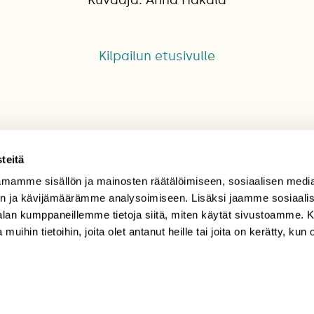
Kilpailun etusivulle
teitä
mamme sisällön ja mainosten räätälöimiseen, sosiaalisen medi
TILAAJAPALVELU
n ja kävijämäärämme analysoimiseen. Lisäksi jaamme sosiaali
-alan kumppaneillemme tietoja siitä, miten käytät sivustoamme
tilaajapalvelu@sll.fi
 muihin tietoihin, joita olet antanut heille tai joita on kerätty, kun 
(09) 228 08 210 (arkisin
klo 9-15)
Suomen
Luonto/tilaajapalvelu