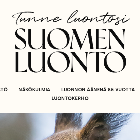
STÖ
NÄKÖKULMIA
LUONNON ÄÄNENÄ 85 VUOTTA
LUONTOKERHO