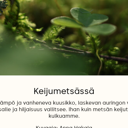
Keijumetsässä
ämpö ja vanheneva kuusikko, laskevan auringon val
lle ja hiljaisuus vallitsee. Ihan kuin metsän keijut 
kulkuamme.
Kuvaaja: Anna Hakala