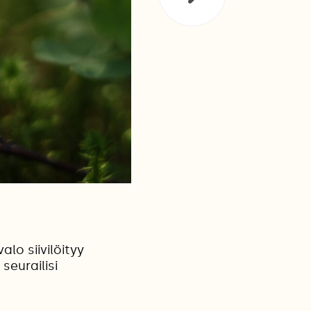
o siivilöityy
seurailisi