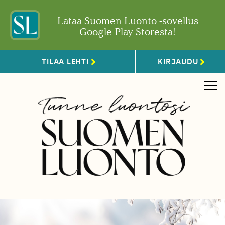
Lataa Suomen Luonto -sovellus
Google Play Storesta!
TILAA LEHTI
KIRJAUDU