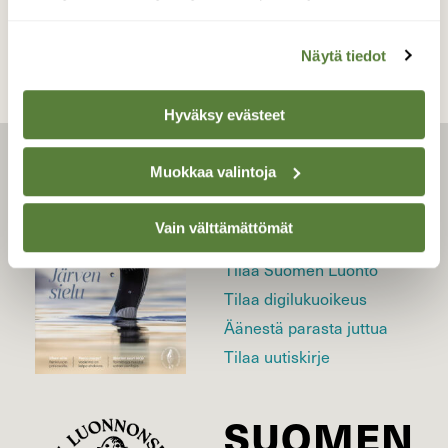
Näytä tiedot
Hyväksy evästeet
LEHTI
Muokkaa valintoja
Vain välttämättömät
Uusin lehti
Tilaa Suomen Luonto
Tilaa digilukuoikeus
Äänestä parasta juttua
Tilaa uutiskirje
SUOMEN