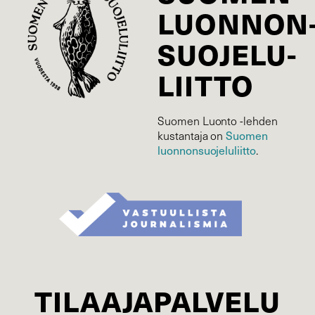
LUONNON
SUOJELU­
LIITTO
Suomen Luonto -lehden
kustantaja on
Suomen
luonnonsuojelu­liitto
.
TILAAJAPALVELU