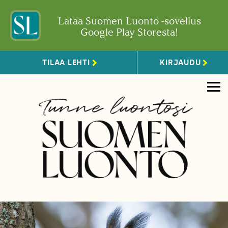
Lataa Suomen Luonto -sovellus
Google Play Storesta!
TILAA LEHTI
KIRJAUDU