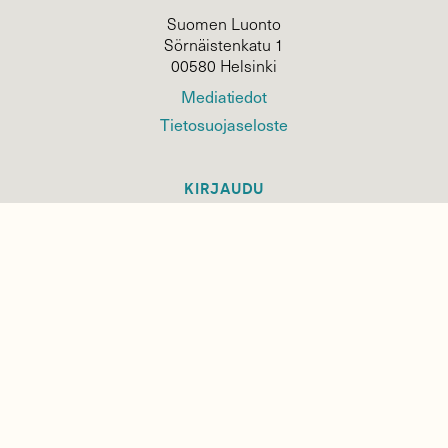
Suomen Luonto
Sörnäistenkatu 1
00580 Helsinki
Mediatiedot
Tietosuojaseloste
KIRJAUDU
TILAA
SUOMEN
LUONNON
UUTIS­KIRJE