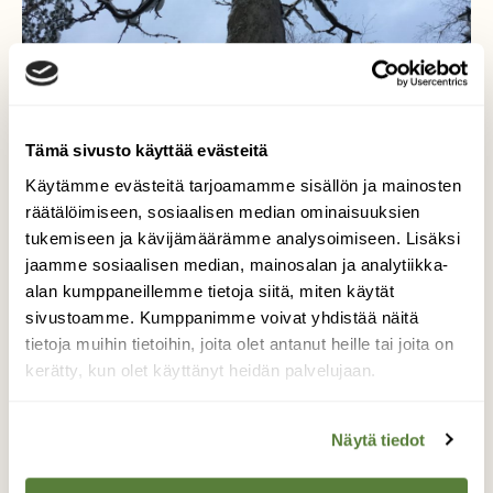
Tämä sivusto käyttää evästeitä
Käytämme evästeitä tarjoamamme sisällön ja mainosten
räätälöimiseen, sosiaalisen median ominaisuuksien
tukemiseen ja kävijämäärämme analysoimiseen. Lisäksi
jaamme sosiaalisen median, mainosalan ja analytiikka-
alan kumppaneillemme tietoja siitä, miten käytät
sivustoamme. Kumppanimme voivat yhdistää näitä
Kelon kauneutta
tietoja muihin tietoihin, joita olet antanut heille tai joita on
kerätty, kun olet käyttänyt heidän palvelujaan.
Talvella otetussa kuvassa kelonpuun
kauneus korostuu,kun oksilla näkyy
Näytä tiedot
lumikerros. Puu n. kilometrin päässä kotoa
Tampereen Leinolassa.