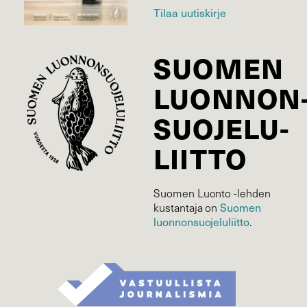
Tilaa uutiskirje
SUOMEN
LUONNON
SUOJELU­
LIITTO
Suomen Luonto -lehden
Suomen
kustantaja on
luonnonsuojelu­liitto
.