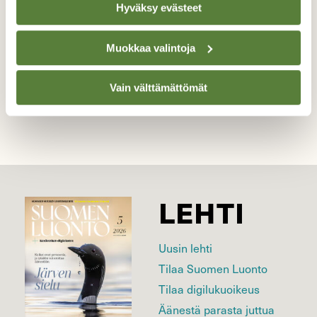
Hyväksy evästeet
Kuvaaja: Katriina Lehti
Muokkaa valintoja
Kilpailun etusivulle
Vain välttämättömät
LEHTI
Uusin lehti
Tilaa Suomen Luonto
Tilaa digilukuoikeus
Äänestä parasta juttua