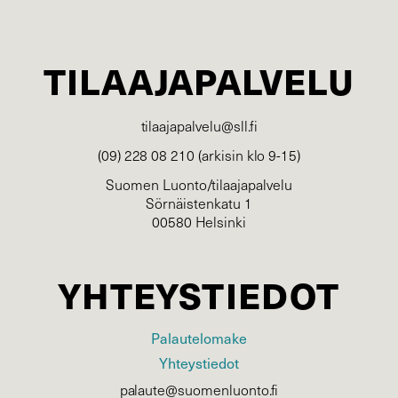
TILAAJAPALVELU
tilaajapalvelu@sll.fi
(09) 228 08 210 (arkisin klo 9-15)
Suomen Luonto/tilaajapalvelu
Sörnäistenkatu 1
00580 Helsinki
YHTEYSTIEDOT
Palautelomake
Yhteystiedot
palaute@suomenluonto.fi