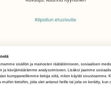
Kilpailun etusivulle
teitä
mamme sisällön ja mainosten räätälöimiseen, sosiaalisen medi
TILAAJAPALVELU
n ja kävijämäärämme analysoimiseen. Lisäksi jaamme sosiaali
-alan kumppaneillemme tietoja siitä, miten käytät sivustoamme
tilaajapalvelu@sll.fi
 muihin tietoihin, joita olet antanut heille tai joita on kerätty, kun 
(09) 228 08 210 (arkisin
klo 9-15)
Suomen
Luonto/tilaajapalvelu