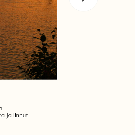
n
a ja linnut