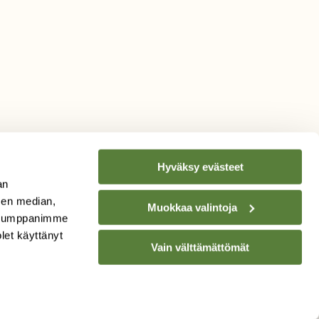
Hyväksy evästeet
an
sen median,
Muokkaa valintoja
. Kumppanimme
TILAA
SUOMEN
olet käyttänyt
Vain välttämättömät
LUONNON
UUTIS­KIRJE
Sähköpostiosoite