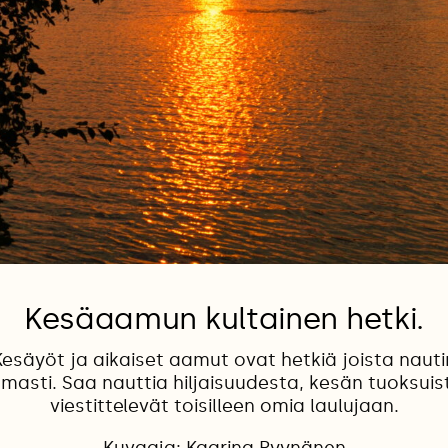
Kesäaamun kultainen hetki.
Kesäyöt ja aikaiset aamut ovat hetkiä joista nauti
asti. Saa nauttia hiljaisuudesta, kesän tuoksuist
viestittelevät toisilleen omia laulujaan.
Kuvaaja: Kaarina Ryynänen