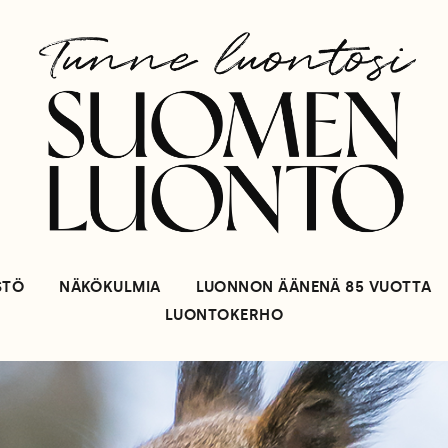
STÖ
NÄKÖKULMIA
LUONNON ÄÄNENÄ 85 VUOTTA
LUONTOKERHO