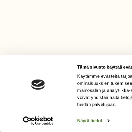
Tämä sivusto käyttää eväs
Käytämme evästeitä tarjoa
LEHTI
ominaisuuksien tukemisee
mainosalan ja analytiikka
Uusin lehti
voivat yhdistää näitä tietoja
Tilaa Suomen Luonto
heidän palvelujaan.
Tilaa digilukuoikeus
Äänestä parasta juttua
Näytä tiedot
Tilaa uutiskirje