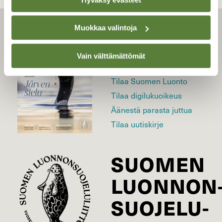
Muokkaa valintoja
LEHTI
Vain välttämättömät
Uusin lehti
Tilaa Suomen Luonto
Tilaa digilukuoikeus
Äänestä parasta juttua
Tilaa uutiskirje
SUOMEN
LUONNON
SUOJELU­