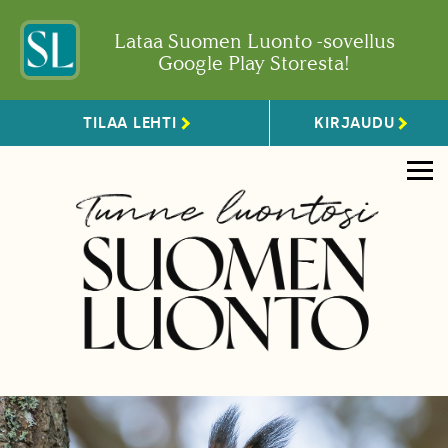
Lataa Suomen Luonto -sovellus
Google Play Storesta!
TILAA LEHTI
KIRJAUDU