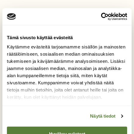
Kesäinen
ihmettelijä
Tämä sivusto käyttää evästeitä
Käytämme evästeitä tarjoamamme sisällön ja mainosten
Takavuosina otettu kuva, kun siili oli tuttu
räätälöimiseen, sosiaalisen median ominaisuuksien
näky pihalla, nykyään valitettavasti
tukemiseen ja kävijämäärämme analysoimiseen. Lisäksi
harvinaisempi!
jaamme sosiaalisen median, mainosalan ja analytiikka-
alan kumppaneillemme tietoja siitä, miten käytät
Kuvaaja: Maarit Kauppinen
sivustoamme. Kumppanimme voivat yhdistää näitä
tietoja muihin tietoihin, joita olet antanut heille tai joita on
kerätty, kun olet käyttänyt heidän palvelujaan.
Kilpailun etusivulle
Näytä tiedot
Hyväksy evästeet