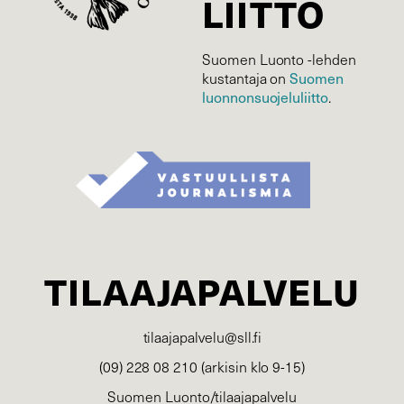
LIITTO
Suomen Luonto -lehden
Suomen
kustantaja on
luonnonsuojelu­liitto
.
TILAAJAPALVELU
tilaajapalvelu@sll.fi
(09) 228 08 210 (arkisin klo 9-15)
Suomen Luonto/tilaajapalvelu