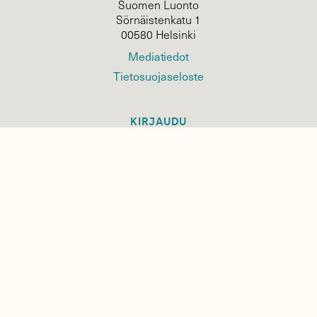
Suomen Luonto
Sörnäistenkatu 1
00580 Helsinki
Mediatiedot
Tietosuojaseloste
KIRJAUDU
TILAA
SUOMEN
LUONNON
UUTIS­KIRJE