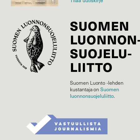
Tilaa uutiskirje
SUOMEN
LUONNON
SUOJELU­
LIITTO
Suomen Luonto -lehden
Suomen
kustantaja on
luonnonsuojelu­liitto
.