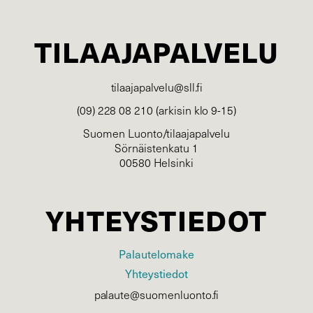
TILAAJAPALVELU
tilaajapalvelu@sll.fi
(09) 228 08 210 (arkisin klo 9-15)
Suomen Luonto/tilaajapalvelu
Sörnäistenkatu 1
00580 Helsinki
YHTEYSTIEDOT
Palautelomake
Yhteystiedot
palaute@suomenluonto.fi