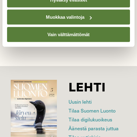
Kuvaaja: Sirkka Sinkkonen
Muokkaa valintoja
Kilpailun etusivulle
Vain välttämättömät
LEHTI
Uusin lehti
Tilaa Suomen Luonto
Tilaa digilukuoikeus
Äänestä parasta juttua