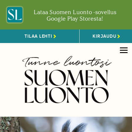
Lataa Suomen Luonto -sovellus
Google Play Storesta!
TILAA LEHTI
KIRJAUDU