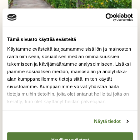
Tämä sivusto käyttää evästeitä
Käytämme evästeitä tarjoamamme sisällön ja mainosten
räätälöimiseen, sosiaalisen median ominaisuuksien
tukemiseen ja kävijämäärämme analysoimiseen. Lisäksi
jaamme sosiaalisen median, mainosalan ja analytiikka-
alan kumppaneillemme tietoja siitä, miten käytät
sivustoamme. Kumppanimme voivat yhdistää näitä
tietoja muihin tietoihin, joita olet antanut heille tai joita on
Kesällä kerran
kerätty, kun olet käyttänyt heidän palvelujaan.
Lammassaaren kukkiin ja ruovikon lintujen
Näytä tiedot
lauluun ei voi kyllästyä, siellä sielu ja silmä
lepää.
Hyväksy evästeet