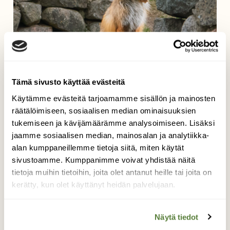
Tämä sivusto käyttää evästeitä
Käytämme evästeitä tarjoamamme sisällön ja mainosten
räätälöimiseen, sosiaalisen median ominaisuuksien
tukemiseen ja kävijämäärämme analysoimiseen. Lisäksi
jaamme sosiaalisen median, mainosalan ja analytiikka-
alan kumppaneillemme tietoja siitä, miten käytät
Ketun kalasaalis
sivustoamme. Kumppanimme voivat yhdistää näitä
tietoja muihin tietoihin, joita olet antanut heille tai joita on
kerätty, kun olet käyttänyt heidän palvelujaan.
Tallasimme korona-aikana paikallisen
kettuemon kanssa samoja lenkkireittejä, ja
törmäsimme usein. Eräänä harmaana
Näytä tiedot
toukokuun päivänä emo tallusteli vastaan