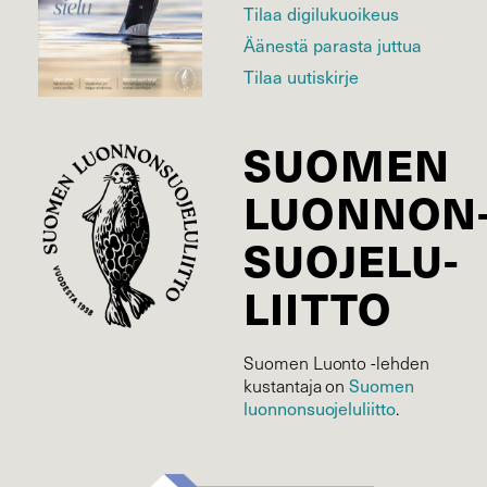
Tilaa digilukuoikeus
Äänestä parasta juttua
Tilaa uutiskirje
SUOMEN
LUONNON
SUOJELU­
LIITTO
Suomen Luonto -lehden
kustantaja on
Suomen
luonnonsuojelu­liitto
.