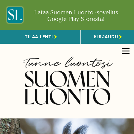
Lataa Suomen Luonto -sovellus
Google Play Storesta!
TILAA LEHTI
KIRJAUDU