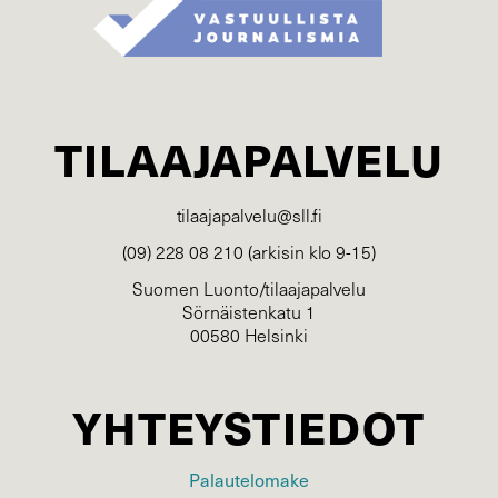
TILAAJAPALVELU
tilaajapalvelu@sll.fi
(09) 228 08 210 (arkisin klo 9-15)
Suomen Luonto/tilaajapalvelu
Sörnäistenkatu 1
00580 Helsinki
YHTEYSTIEDOT
Palautelomake