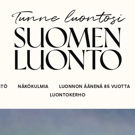
STÖ
NÄKÖKULMIA
LUONNON ÄÄNENÄ 85 VUOTTA
LUONTOKERHO