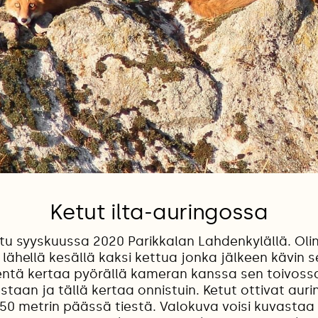
Ketut ilta-auringossa
tu syyskuussa 2020 Parikkalan Lahdenkylällä. Oli
 lähellä kesällä kaksi kettua jonka jälkeen kävin s
tä kertaa pyörällä kameran kanssa sen toivossa
taan ja tällä kertaa onnistuin. Ketut ottivat auri
50 metrin päässä tiestä. Valokuva voisi kuvastaa