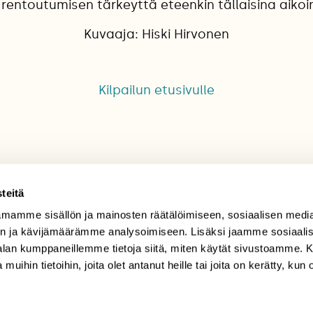
 rentoutumisen tärkeyttä eteenkin tällaisina aikoi
Kuvaaja: Hiski Hirvonen
Kilpailun etusivulle
teitä
mamme sisällön ja mainosten räätälöimiseen, sosiaalisen medi
TILAAJAPALVELU
n ja kävijämäärämme analysoimiseen. Lisäksi jaamme sosiaali
-alan kumppaneillemme tietoja siitä, miten käytät sivustoamme
tilaajapalvelu@sll.fi
 muihin tietoihin, joita olet antanut heille tai joita on kerätty, kun 
(09) 228 08 210 (arkisin
klo 9-15)