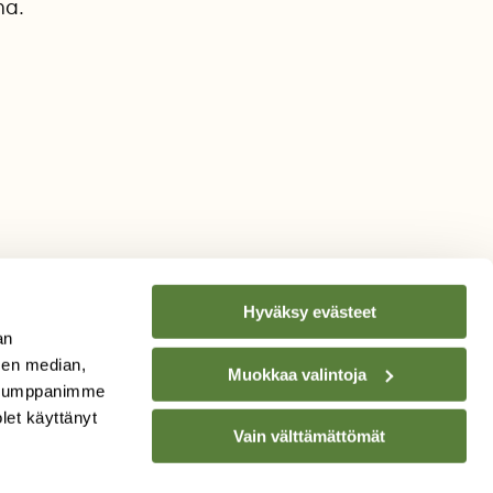
na.
Hyväksy evästeet
an
sen median,
Muokkaa valintoja
. Kumppanimme
TILAA
SUOMEN
olet käyttänyt
Vain välttämättömät
LUONNON
UUTIS­KIRJE