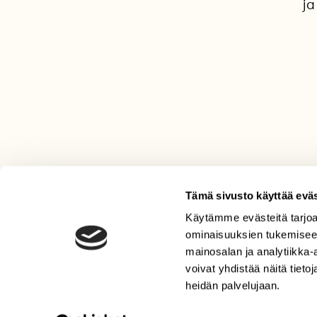
ja
Tämä sivusto käyttää eväs
Käytämme evästeitä tarjoa
LEHTI
ominaisuuksien tukemisee
mainosalan ja analytiikka
Uusin lehti
voivat yhdistää näitä tietoja
Tilaa Suomen Luonto
heidän palvelujaan.
Tilaa digilukuoikeus