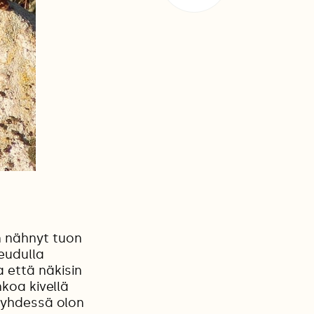
n nähnyt tuon
eudulla
 että näkisin
nkoa kivellä
 yhdessä olon