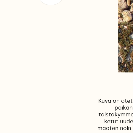
Kuva on otet
paikan
toistakymmen
ketut uudes
maaten noin 