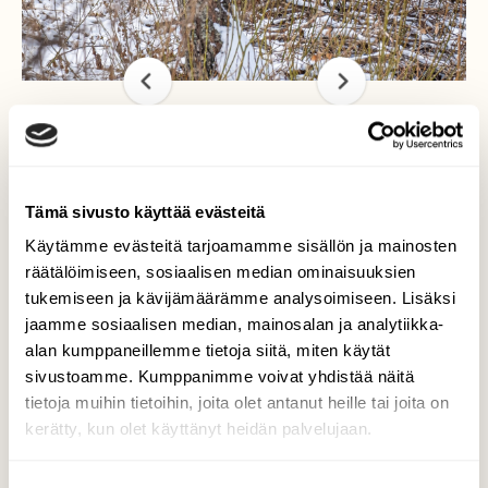
Kevättanssit
Tämä sivusto käyttää evästeitä
Käytämme evästeitä tarjoamamme sisällön ja mainosten
Katselin ikkunasta pihanperiltä alkavassa
ryteikössä kisailevia rusakoita. Niitä näkyy
räätälöimiseen, sosiaalisen median ominaisuuksien
siellä säännöllisesti, mutta ennen en ole
tukemiseen ja kävijämäärämme analysoimiseen. Lisäksi
nähnyt näin montaa yksilöä kerrallaan. Kisat
jaamme sosiaalisen median, mainosalan ja analytiikka-
kestivät niin kauan, että ehdin hyvin ottaa
alan kumppaneillemme tietoja siitä, miten käytät
kameran esille. Kuvasin ikkunan läpi, vaikka
sivustoamme. Kumppanimme voivat yhdistää näitä
tuskin rusakot olisivat häiriintyneet, vaikka
tietoja muihin tietoihin, joita olet antanut heille tai joita on
olisin mennyt lähemmäs.
kerätty, kun olet käyttänyt heidän palvelujaan.