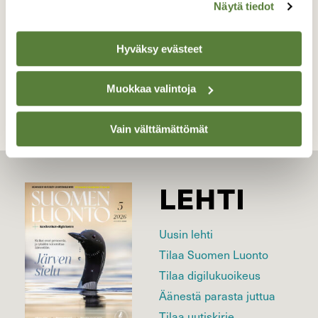
Kuvaaja: Manna Kopra
Näytä tiedot
Hyväksy evästeet
Kilpailun etusivulle
Muokkaa valintoja
Vain välttämättömät
LEHTI
Uusin lehti
Tilaa Suomen Luonto
Tilaa digilukuoikeus
Äänestä parasta juttua
Tilaa uutiskirje