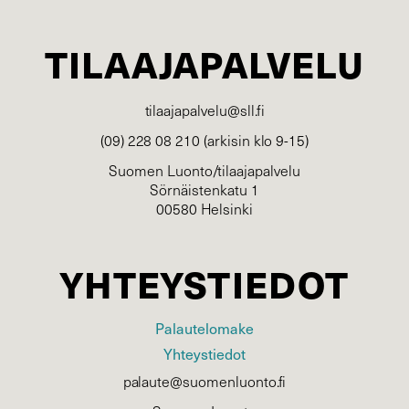
TILAAJAPALVELU
tilaajapalvelu@sll.fi
(09) 228 08 210 (arkisin klo 9-15)
Suomen Luonto/tilaajapalvelu
Sörnäistenkatu 1
00580 Helsinki
YHTEYSTIEDOT
Palautelomake
Yhteystiedot
palaute@suomenluonto.fi