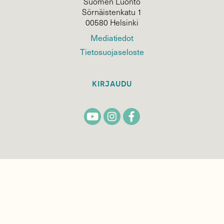
Suomen Luonto
Sörnäistenkatu 1
00580 Helsinki
Mediatiedot
Tietosuojaseloste
KIRJAUDU
TILAA
SUOMEN
LUONNON
UUTIS­KIRJE