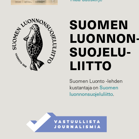
SUOMEN
LUONNON
SUOJELU­
LIITTO
Suomen Luonto -lehden
Suomen
kustantaja on
luonnonsuojelu­liitto
.