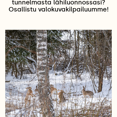
tunnelmasta lähiluonnossasi?
Osallistu valokuvakilpailuumme!