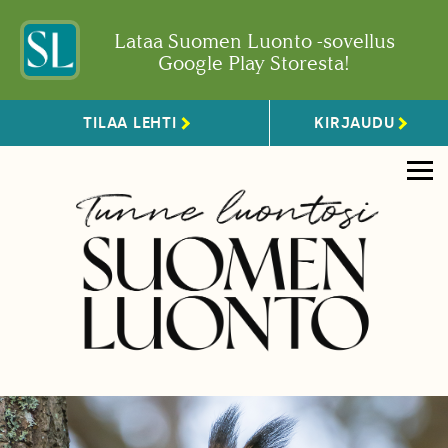
Lataa Suomen Luonto -sovellus
Google Play Storesta!
TILAA LEHTI
KIRJAUDU