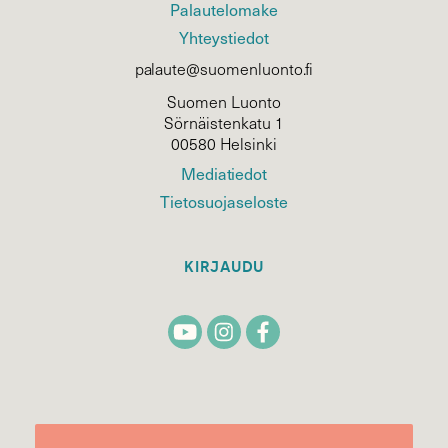
Palautelomake
Yhteystiedot
palaute@suomenluonto.fi
Suomen Luonto
Sörnäistenkatu 1
00580 Helsinki
Mediatiedot
Tietosuojaseloste
KIRJAUDU