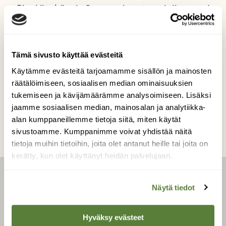
Pieni iltakävely Saanan luontopolulle avasi
kauniin ilta-aurinkoisen ruskamaiseman
Kilpisjärvelle ja sitä ympäröiville tuntureille
Kuvaaja: Marjaana Aali
Tämä sivusto käyttää evästeitä
Käytämme evästeitä tarjoamamme sisällön ja mainosten
räätälöimiseen, sosiaalisen median ominaisuuksien
Kilpailun etusivulle
tukemiseen ja kävijämäärämme analysoimiseen. Lisäksi
jaamme sosiaalisen median, mainosalan ja analytiikka-
alan kumppaneillemme tietoja siitä, miten käytät
sivustoamme. Kumppanimme voivat yhdistää näitä
tietoja muihin tietoihin, joita olet antanut heille tai joita on
kerätty, kun olet käyttänyt heidän palvelujaan.
LEHTI
Näytä tiedot
Uusin lehti
Hyväksy evästeet