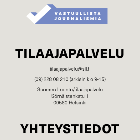
TILAAJAPALVELU
tilaajapalvelu@sll.fi
(09) 228 08 210 (arkisin klo 9-15)
Suomen Luonto/tilaajapalvelu
Sörnäistenkatu 1
00580 Helsinki
YHTEYSTIEDOT