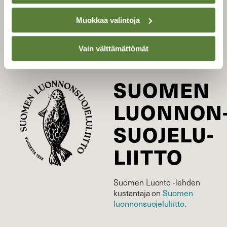
Tilaa Suomen Luonto
Tilaa digilukuoikeus
Muokkaa valintoja
Äänestä parasta juttua
Tilaa uutiskirje
Vain välttämättömät
SUOMEN
LUONNON
SUOJELU­
LIITTO
Suomen Luonto -lehden
kustantaja on
Suomen
luonnonsuojelu­liitto
.