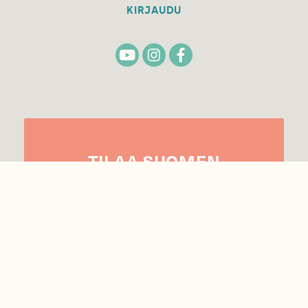
KIRJAUDU
TILAA
SUOMEN
LUONNON
UUTIS­KIRJE
Sähköpostiosoite
Hyväksyn tietojeni käytön uutiskirjeen
lähettämiseen