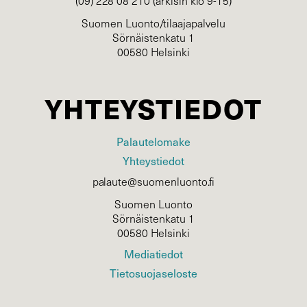
(09) 228 08 210 (arkisin klo 9-15)
Suomen Luonto/tilaajapalvelu
Sörnäistenkatu 1
00580 Helsinki
YHTEYSTIEDOT
Palautelomake
Yhteystiedot
palaute@suomenluonto.fi
Suomen Luonto
Sörnäistenkatu 1
00580 Helsinki
Mediatiedot
Tietosuojaseloste