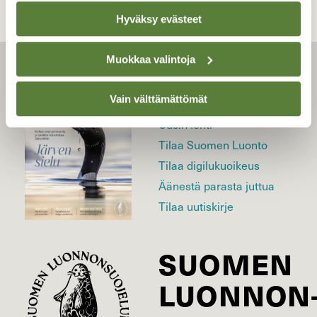
Hyväksy evästeet
Muokkaa valintoja
LEHTI
Vain välttämättömät
Uusin lehti
Tilaa Suomen Luonto
Tilaa digilukuoikeus
Äänestä parasta juttua
Tilaa uutiskirje
SUOMEN
LUONNON