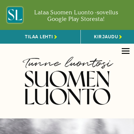
Lataa Suomen Luonto -sovellus
Google Play Storesta!
TILAA LEHTI
KIRJAUDU