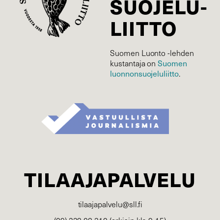
SUOJELU­
LIITTO
Suomen Luonto -lehden
Suomen
kustantaja on
luonnonsuojelu­liitto
.
TILAAJAPALVELU
tilaajapalvelu@sll.fi