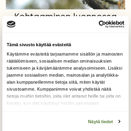
Kohtaaminen luonnossa
Ensikohtaaminen varpuspöllön kanssa oli
maaginen. Pöllö lensi oksalle eteeni kesken
luontopolulla samoilun ja vielä keskellä
Tämä sivusto käyttää evästeitä
kirkasta päivää. Siinä oksalla se oli niin
Käytämme evästeitä tarjoamamme sisällön ja mainosten
kauan kunnes olin valmis hänen kuvaamisen
räätälöimiseen, sosiaalisen median ominaisuuksien
kanssa. Kiitin pöllöä siitä hetkestä jonka
tukemiseen ja kävijämäärämme analysoimiseen. Lisäksi
minulle soi ja sitten lensi pois. Se oli
jaamme sosiaalisen median, mainosalan ja analytiikka-
rakkautta ensisilmäyksellä 😊
alan kumppaneillemme tietoja siitä, miten käytät
Kuvaaja: Satu
sivustoamme. Kumppanimme voivat yhdistää näitä
tietoja muihin tietoihin, joita olet antanut heille tai joita on
kerätty, kun olet käyttänyt heidän palvelujaan.
Kilpailun etusivulle
Näytä tiedot