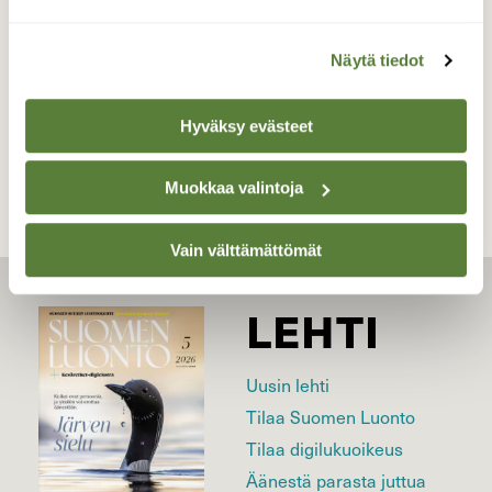
Kuvaaja: Hannu Tikkanen
Näytä tiedot
Kilpailun etusivulle
Hyväksy evästeet
Muokkaa valintoja
Vain välttämättömät
LEHTI
Uusin lehti
Tilaa Suomen Luonto
Tilaa digilukuoikeus
Äänestä parasta juttua