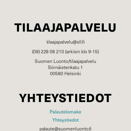
TILAAJAPALVELU
tilaajapalvelu@sll.fi
(09) 228 08 210 (arkisin klo 9-15)
Suomen Luonto/tilaajapalvelu
Sörnäistenkatu 1
00580 Helsinki
YHTEYSTIEDOT
Palautelomake
Yhteystiedot
palaute@suomenluonto.fi