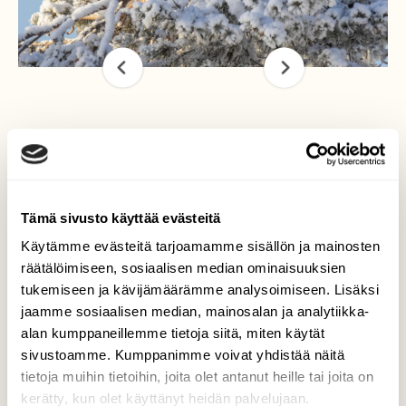
Kotkien
lemmenhetki
Tämä sivusto käyttää evästeitä
En ole aiemmin päässyt seuraamaan kotkien
Käytämme evästeitä tarjoamamme sisällön ja mainosten
parittelua. Paikkana vanha reviiri Kuusamon
räätälöimiseen, sosiaalisen median ominaisuuksien
Oulangassa, pesäpuu on vain muutaman
tukemiseen ja kävijämäärämme analysoimiseen. Lisäksi
kilometrin päässä, jossa kerran olin
jaamme sosiaalisen median, mainosalan ja analytiikka-
seuraamassa saman parin poikasen
alan kumppaneillemme tietoja siitä, miten käytät
rengastusta, kun vielä asuin Kuusamossa.
sivustoamme. Kumppanimme voivat yhdistää näitä
Kuvan puuta kutsutaankin parittelupuuksi,
tietoja muihin tietoihin, joita olet antanut heille tai joita on
eikä suotta.
kerätty, kun olet käyttänyt heidän palvelujaan.