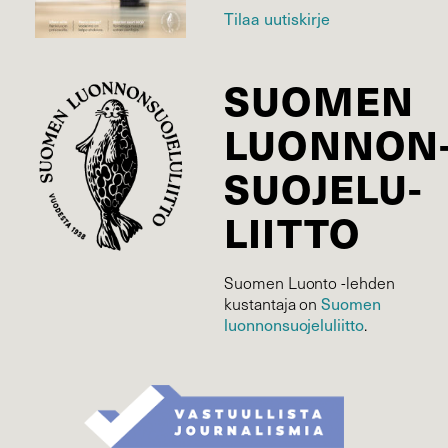
Tilaa uutiskirje
SUOMEN
LUONNON
SUOJELU­
LIITTO
Suomen Luonto -lehden
Suomen
kustantaja on
luonnonsuojelu­liitto
.