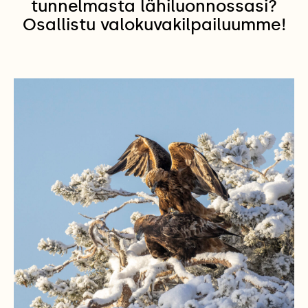
tunnelmasta lähiluonnossasi?
Osallistu valokuvakilpailuumme!