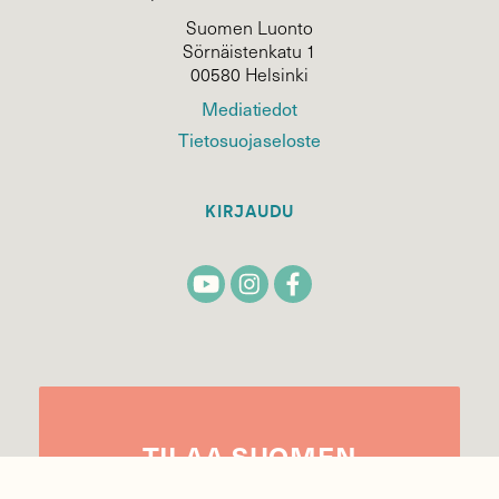
Suomen Luonto
Sörnäistenkatu 1
00580 Helsinki
Mediatiedot
Tietosuojaseloste
KIRJAUDU
TILAA
SUOMEN
LUONNON
UUTIS­KIRJE