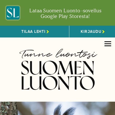
Lataa Suomen Luonto -sovellus
Google Play Storesta!
TILAA LEHTI
KIRJAUDU