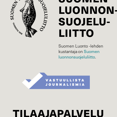
LUONNON
SUOJELU­
LIITTO
Suomen Luonto -lehden
Suomen
kustantaja on
luonnonsuojelu­liitto
.
TILAAJAPALVELU