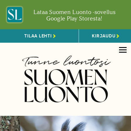
Lataa Suomen Luonto -sovellus
Google Play Storesta!
TILAA LEHTI
KIRJAUDU