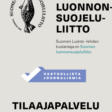
LUONNON
SUOJELU­
LIITTO
Suomen Luonto -lehden
Suomen
kustantaja on
luonnonsuojelu­liitto
.
TILAAJAPALVELU