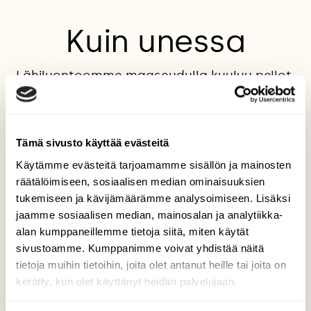
Kuin unessa
Lähiluontoomme maaseudulla kuuluu pellot,
metsät, kalliot ja joki. Rakastan rauhallista
luontoa ympärillämme. Käydessäni joella
keväisenä aurinkoisena päivänä, huomasin
kuinka kaunista taidetta kevät ja pakkanen
Tämä sivusto käyttää evästeitä
olivat yhdessä loihtineet. Oli kerrassaan
Käytämme evästeitä tarjoamamme sisällön ja mainosten
lumoavaa. Kun tarkastelin jäätyneitä
räätälöimiseen, sosiaalisen median ominaisuuksien
sammalia lähemmin ne olivat kuin timanttien
tukemiseen ja kävijämäärämme analysoimiseen. Lisäksi
ympäröimää minimetsää. Luonnosta löytää
jaamme sosiaalisen median, mainosalan ja analytiikka-
aina ihmeteltävää.
alan kumppaneillemme tietoja siitä, miten käytät
Kuvaaja: Mirja Suoknuuti
sivustoamme. Kumppanimme voivat yhdistää näitä
tietoja muihin tietoihin, joita olet antanut heille tai joita on
kerätty, kun olet käyttänyt heidän palvelujaan.
Kilpailun etusivulle