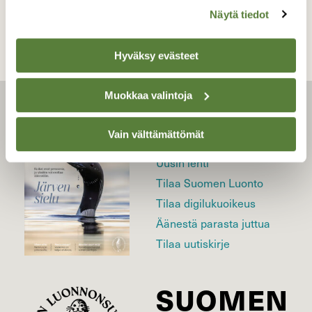
Näytä tiedot
Hyväksy evästeet
Muokkaa valintoja
LEHTI
Vain välttämättömät
Uusin lehti
Tilaa Suomen Luonto
Tilaa digilukuoikeus
Äänestä parasta juttua
Tilaa uutiskirje
SUOMEN