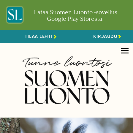
Lataa Suomen Luonto -sovellus
Google Play Storesta!
TILAA LEHTI
KIRJAUDU