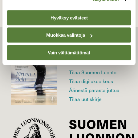
Hyväksy evästeet
Muokkaa valintoja
LEHTI
Vain välttämättömät
Uusin lehti
Tilaa Suomen Luonto
Tilaa digilukuoikeus
Äänestä parasta juttua
Tilaa uutiskirje
SUOMEN
LUONNON