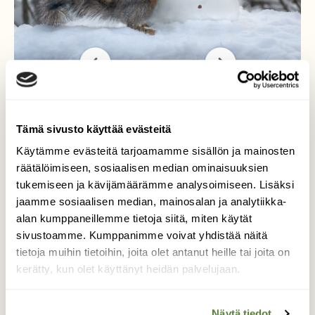
Kun lumiukko
Tämä sivusto käyttää evästeitä
Käytämme evästeitä tarjoamamme sisällön ja mainosten
suukon sai......
räätälöimiseen, sosiaalisen median ominaisuuksien
tukemiseen ja kävijämäärämme analysoimiseen. Lisäksi
Orava oli kiinnostunut lumiukosta.
jaamme sosiaalisen median, mainosalan ja analytiikka-
alan kumppaneillemme tietoja siitä, miten käytät
Kuvaaja: Stefan Nordin
sivustoamme. Kumppanimme voivat yhdistää näitä
tietoja muihin tietoihin, joita olet antanut heille tai joita on
kerätty, kun olet käyttänyt heidän palvelujaan.
Kilpailun etusivulle
Näytä tiedot