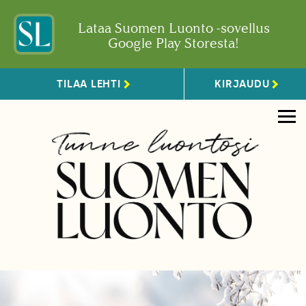
Lataa Suomen Luonto -sovellus
Google Play Storesta!
TILAA LEHTI
KIRJAUDU