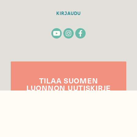
KIRJAUDU
TILAA
SUOMEN
LUONNON
UUTIS­KIRJE
Sähköpostiosoite
Hyväksyn tietojeni käytön uutiskirjeen