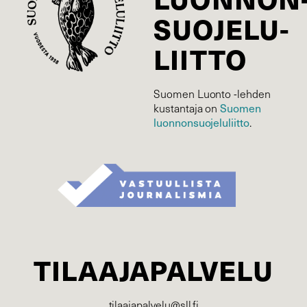
SUOJELU­
LIITTO
Suomen Luonto -lehden
kustantaja on
Suomen
luonnonsuojelu­liitto
.
TILAAJAPALVELU
tilaajapalvelu@sll.fi