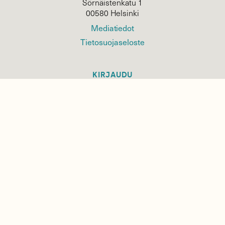
Sörnäistenkatu 1
00580 Helsinki
Mediatiedot
Tietosuojaseloste
KIRJAUDU
TILAA
SUOMEN
LUONNON
UUTIS­KIRJE
Sähköpostiosoite