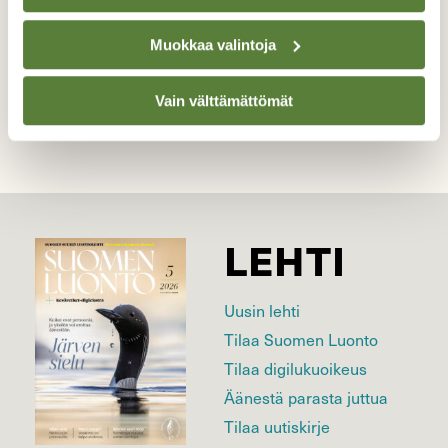
Muokkaa valintoja
Kilpailun etusivulle
Vain välttämättömät
LEHTI
Uusin lehti
Tilaa Suomen Luonto
Tilaa digilukuoikeus
Äänestä parasta juttua
Tilaa uutiskirje