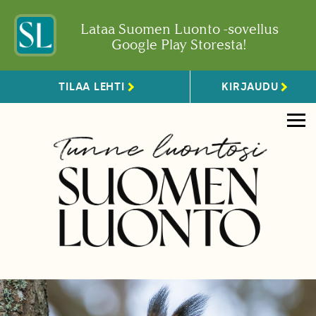
Lataa Suomen Luonto -sovellus
Google Play Storesta!
TILAA LEHTI
KIRJAUDU