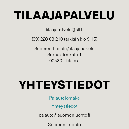
TILAAJAPALVELU
tilaajapalvelu@sll.fi
(09) 228 08 210 (arkisin klo 9-15)
Suomen Luonto/tilaajapalvelu
Sörnäistenkatu 1
00580 Helsinki
YHTEYSTIEDOT
Palautelomake
Yhteystiedot
palaute@suomenluonto.fi
Suomen Luonto