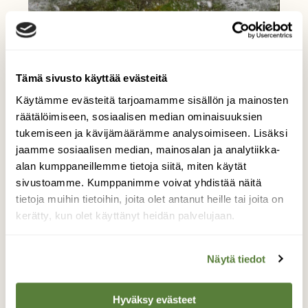
Tämä sivusto käyttää evästeitä
Käytämme evästeitä tarjoamamme sisällön ja mainosten
räätälöimiseen, sosiaalisen median ominaisuuksien
tukemiseen ja kävijämäärämme analysoimiseen. Lisäksi
jaamme sosiaalisen median, mainosalan ja analytiikka-
alan kumppaneillemme tietoja siitä, miten käytät
sivustoamme. Kumppanimme voivat yhdistää näitä
tietoja muihin tietoihin, joita olet antanut heille tai joita on
Kuusen kätkössä
kerätty, kun olet käyttänyt heidän palvelujaan.
Talvi saapuu satumaisesti, lumi peittää
Näytä tiedot
marraskuisen metsän kauneudellaan.
Kuvaaja: Maarit Kauppinen
Hyväksy evästeet