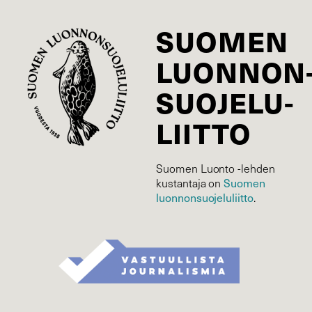
SUOMEN
LUONNON
SUOJELU­
LIITTO
Suomen Luonto -lehden
kustantaja on
Suomen
luonnonsuojelu­liitto
.