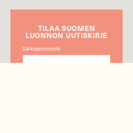
TILAA
SUOMEN
LUONNON
UUTIS­KIRJE
Sähköpostiosoite
Hyväksyn tietojeni käytön uutiskirjeen
lähettämiseen
Tietosuojaseloste