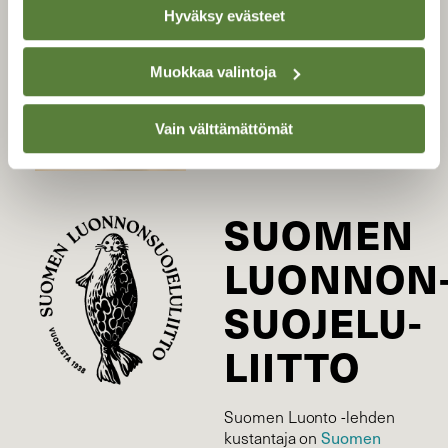
Hyväksy evästeet
Uusin lehti
Tilaa Suomen Luonto
Muokkaa valintoja
Tilaa digilukuoikeus
Äänestä parasta juttua
Vain välttämättömät
Tilaa uutiskirje
SUOMEN
LUONNON
SUOJELU­
LIITTO
Suomen Luonto -lehden
Suomen
kustantaja on