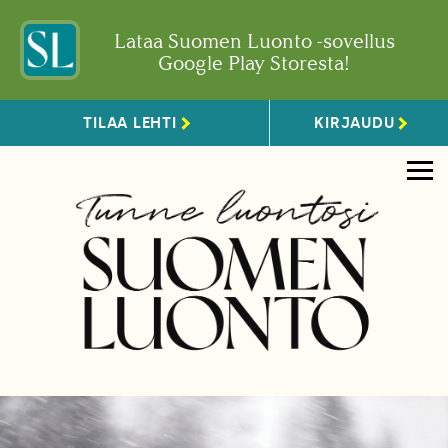
Lataa Suomen Luonto -sovellus
Google Play Storesta!
TILAA LEHTI
KIRJAUDU