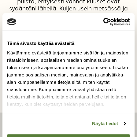
puista, erityisesti vanhat kuuset ovat
sydäntäni lähellä. Kuljen usein metsässä ja
halaan vanhoja suuria kuusipuita kun niitä
näen, ne herättävät minussa suurta
kunnioitusta. Kyseinen kuva kertoo kevään
herkästä hetkestä kuusipuun elämässä.
Tämä sivusto käyttää evästeitä
Kuvaaja: Päivi Lindholm
Käytämme evästeitä tarjoamamme sisällön ja mainosten
räätälöimiseen, sosiaalisen median ominaisuuksien
tukemiseen ja kävijämäärämme analysoimiseen. Lisäksi
Kilpailun etusivulle
jaamme sosiaalisen median, mainosalan ja analytiikka-
alan kumppaneillemme tietoja siitä, miten käytät
sivustoamme. Kumppanimme voivat yhdistää näitä
tietoja muihin tietoihin, joita olet antanut heille tai joita on
kerätty, kun olet käyttänyt heidän palvelujaan.
Näytä tiedot
LEHTI