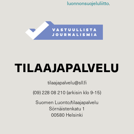
luonnonsuojelu­liitto
.
TILAAJAPALVELU
tilaajapalvelu@sll.fi
(09) 228 08 210 (arkisin klo 9-15)
Suomen Luonto/tilaajapalvelu
Sörnäistenkatu 1
00580 Helsinki