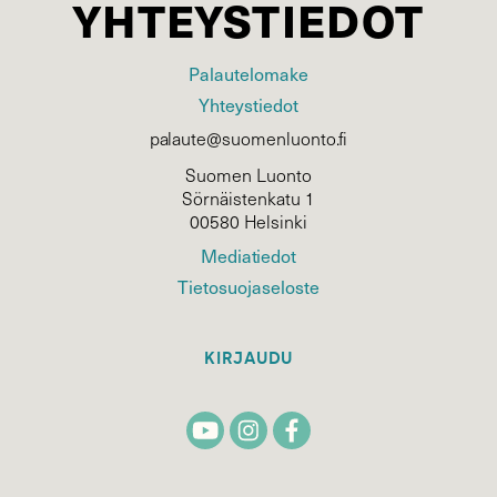
YHTEYSTIEDOT
Palautelomake
Yhteystiedot
palaute@suomenluonto.fi
Suomen Luonto
Sörnäistenkatu 1
00580 Helsinki
Mediatiedot
Tietosuojaseloste
KIRJAUDU