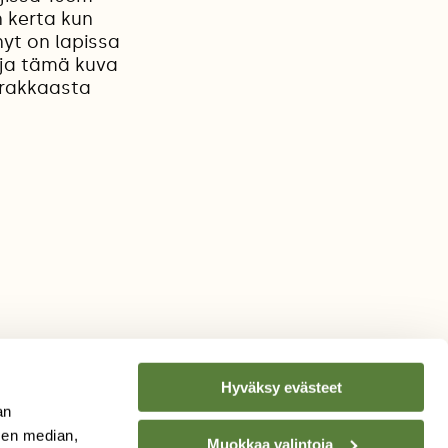
n kerta kun
nyt on lapissa
 ja tämä kuva
n rakkaasta
Hyväksy evästeet
an
sen median,
Muokkaa valintoja