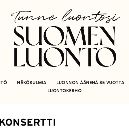
STÖ
NÄKÖKULMIA
LUONNON ÄÄNENÄ 85 VUOTTA
LUONTOKERHO