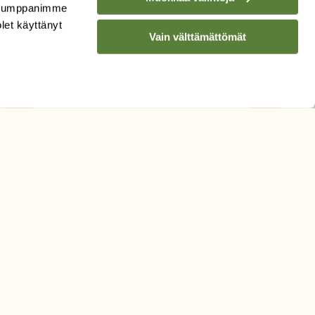
. Kumppanimme
TILAA
SUOMEN
olet käyttänyt
Vain välttämättömät
LUONNON
UUTIS­KIRJE
Sähköpostiosoite
Hyväksyn tietojeni käytön
uutiskirjeen lähettämiseen
Tietosuojaseloste