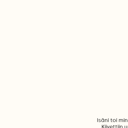
Isäni toi mi
Kiivettiin