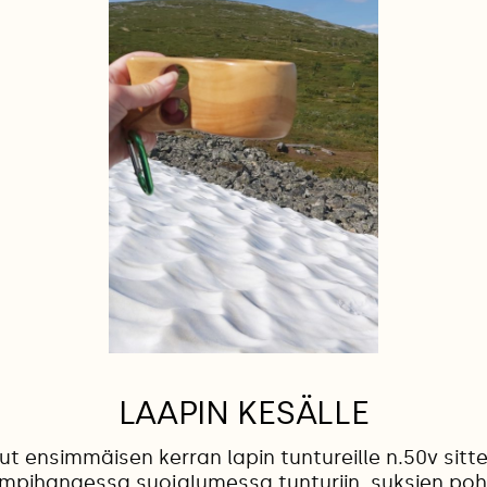
LAAPIN KESÄLLE
nut ensimmäisen kerran lapin tuntureille n.50v sitte
 umpihangessa suojalumessa tunturiin, suksien po