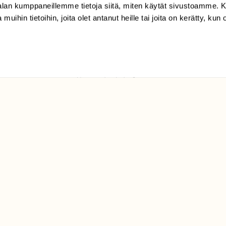
-alan kumppaneillemme tietoja siitä, miten käytät sivustoamme
tilaajapalvelu@sll.fi
 muihin tietoihin, joita olet antanut heille tai joita on kerätty, kun 
(09) 228 08 210 (arkisin
klo 9-15)
Suomen
Luonto/tilaajapalvelu
Sörnäistenkatu 1
00580 Helsinki
ELU­
YHTEYSTIEDOT
ntaja on
Palautelomake
Yhteystiedot
palaute@suomenluonto.fi
Suomen Luonto
Sörnäistenkatu 1
00580 Helsinki
Mediatiedot