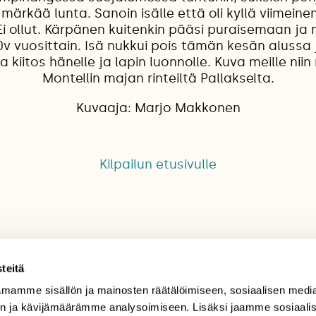
märkää lunta. Sanoin isälle että oli kyllä viimeine
Ei ollut. Kärpänen kuitenkin pääsi puraisemaan ja 
40v vuosittain. Isä nukkui pois tämän kesän alussa
a kiitos hänelle ja lapin luonnolle. Kuva meille nii
Montellin majan rinteiltä Pallakselta.
Kuvaaja: Marjo Makkonen
Kilpailun etusivulle
teitä
mamme sisällön ja mainosten räätälöimiseen, sosiaalisen medi
TILAAJAPALVELU
n ja kävijämäärämme analysoimiseen. Lisäksi jaamme sosiaali