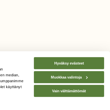
Hyväksy evästeet
an
sen median,
Muokkaa valintoja
. Kumppanimme
TILAA
SUOMEN
olet käyttänyt
Vain välttämättömät
LUONNON
UUTIS­KIRJE
Sähköpostiosoite