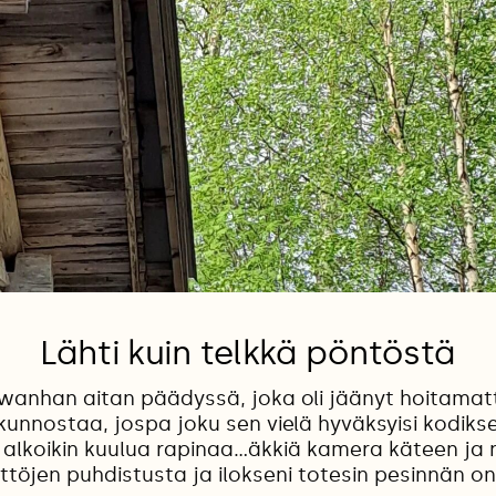
Lähti kuin telkkä pöntöstä
anhan aitan päädyssä, joka oli jäänyt hoitamatt
kunnostaa, jospa joku sen vielä hyväksyisi kodikse
alkoikin kuulua rapinaa...äkkiä kamera käteen ja 
ttöjen puhdistusta ja ilokseni totesin pesinnän on