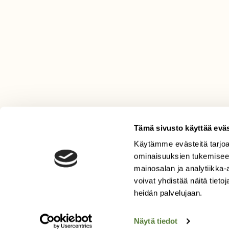
Tämä sivusto käyttää eväs
Käytämme evästeitä tarjoa
LEHTI
ominaisuuksien tukemisee
mainosalan ja analytiikka
Uusin lehti
voivat yhdistää näitä tietoja
Tilaa Suomen Luonto
heidän palvelujaan.
Tilaa digilukuoikeus
Äänestä parasta juttua
Näytä tiedot