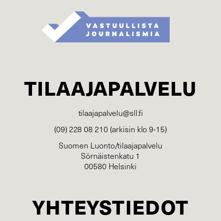
TILAAJAPALVELU
tilaajapalvelu@sll.fi
(09) 228 08 210 (arkisin klo 9-15)
Suomen Luonto/tilaajapalvelu
Sörnäistenkatu 1
00580 Helsinki
YHTEYSTIEDOT