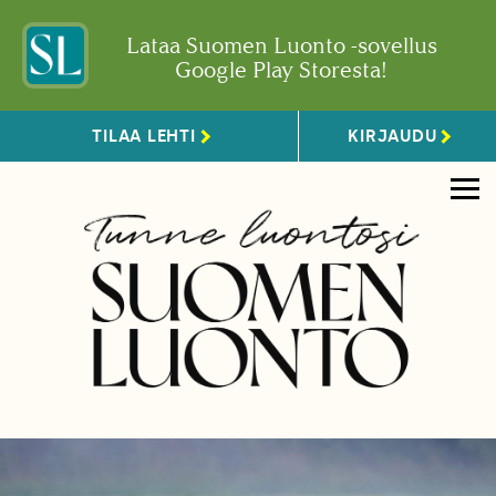
Lataa Suomen Luonto -sovellus
Google Play Storesta!
TILAA LEHTI
KIRJAUDU