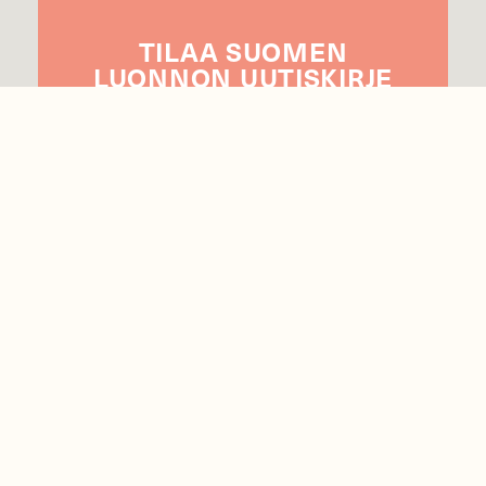
TILAA
SUOMEN
LUONNON
UUTIS­KIRJE
Sähköpostiosoite
Hyväksyn tietojeni käytön uutiskirjeen
lähettämiseen
Tietosuojaseloste