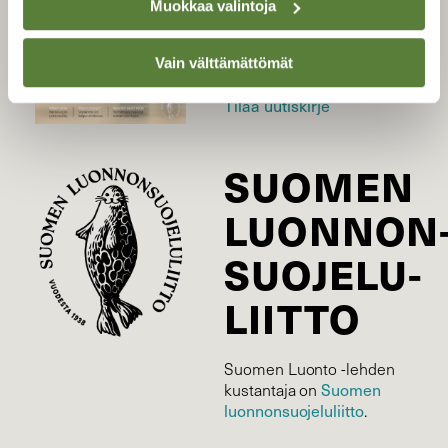
Muokkaa valintoja
Tilaa Suomen Luonto
Tilaa digilukuoikeus
Vain välttämättömät
Äänestä parasta juttua
Tilaa uutiskirje
SUOMEN
LUONNON
SUOJELU­
LIITTO
Suomen Luonto -lehden
Suomen
kustantaja on
luonnonsuojelu­liitto
.