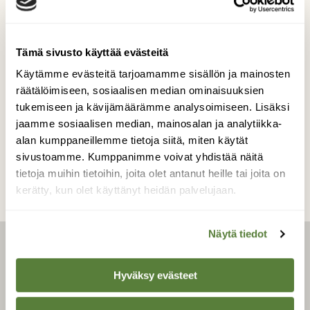
Vesijärvi
Green City valaiseen kaunisti puita.
Tämä sivusto käyttää evästeitä
Käytämme evästeitä tarjoamamme sisällön ja mainosten
Kuvaaja: Tiina Paakkonen
räätälöimiseen, sosiaalisen median ominaisuuksien
tukemiseen ja kävijämäärämme analysoimiseen. Lisäksi
jaamme sosiaalisen median, mainosalan ja analytiikka-
Kilpailun etusivulle
alan kumppaneillemme tietoja siitä, miten käytät
sivustoamme. Kumppanimme voivat yhdistää näitä
tietoja muihin tietoihin, joita olet antanut heille tai joita on
kerätty, kun olet käyttänyt heidän palvelujaan.
Näytä tiedot
LEHTI
Hyväksy evästeet
Uusin lehti