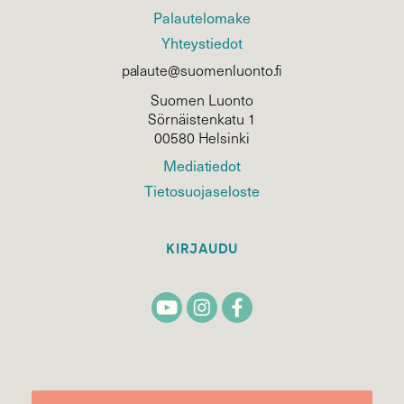
Palautelomake
Yhteystiedot
palaute@suomenluonto.fi
Suomen Luonto
Sörnäistenkatu 1
00580 Helsinki
Mediatiedot
Tietosuojaseloste
KIRJAUDU