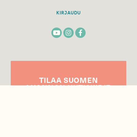
KIRJAUDU
TILAA
SUOMEN
LUONNON
UUTIS­KIRJE
Sähköpostiosoite
Hyväksyn tietojeni käytön uutiskirjeen
lähettämiseen