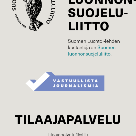
SUOJELU­
LIITTO
Suomen Luonto -lehden
Suomen
kustantaja on
luonnonsuojelu­liitto
.
TILAAJAPALVELU
tilaajapalvelu@sll.fi