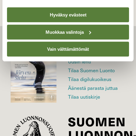
Hyväksy evästeet
Muokkaa valintoja
LEHTI
Vain välttämättömät
Uusin lehti
Tilaa Suomen Luonto
Tilaa digilukuoikeus
Äänestä parasta juttua
Tilaa uutiskirje
SUOMEN
LUONNON