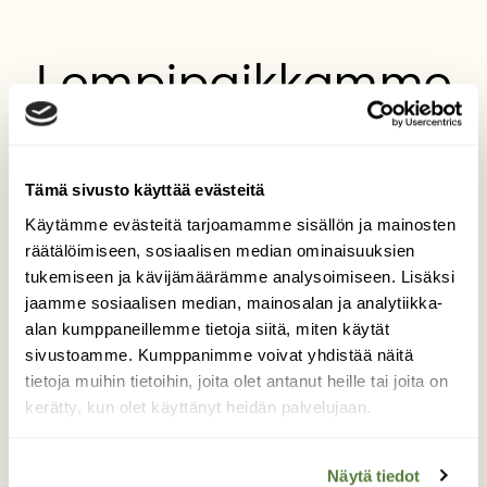
Lempipaikkamme
maailmassa
Olemme säännöllisesti vuosittain osan
Tämä sivusto käyttää evästeitä
ajastamme Rukalla. Yksi lempireittimme
Käytämme evästeitä tarjoamamme sisällön ja mainosten
siellä on Valtavaaran päivätuvan huiputus.
räätälöimiseen, sosiaalisen median ominaisuuksien
Tänä talvena sielläkin sai syöttää Kuukkeleille
tukemiseen ja kävijämäärämme analysoimiseen. Lisäksi
Cashew-lounasta ja keli suosi usein.
jaamme sosiaalisen median, mainosalan ja analytiikka-
Kävimme ko. reitin useasti.
alan kumppaneillemme tietoja siitä, miten käytät
Kuvaaja: Jari Liitola
sivustoamme. Kumppanimme voivat yhdistää näitä
tietoja muihin tietoihin, joita olet antanut heille tai joita on
kerätty, kun olet käyttänyt heidän palvelujaan.
Kilpailun etusivulle
Näytä tiedot