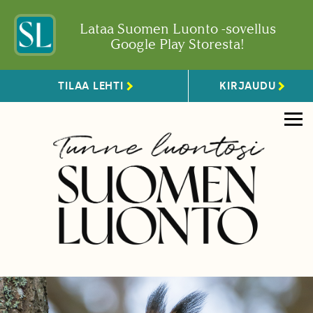
Lataa Suomen Luonto -sovellus
Google Play Storesta!
TILAA LEHTI
KIRJAUDU