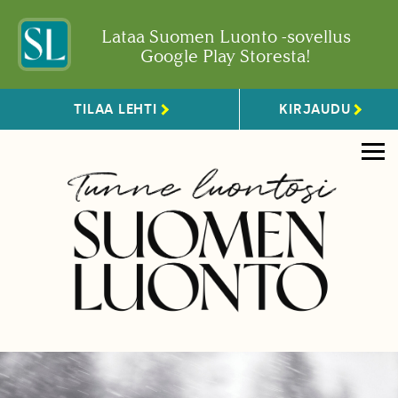
Lataa Suomen Luonto -sovellus
Google Play Storesta!
TILAA LEHTI
KIRJAUDU