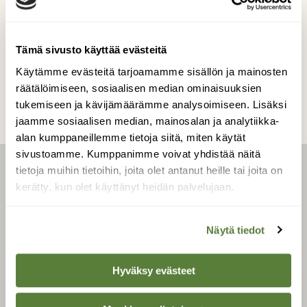
Kuvaaja: Sari Niemi
Tämä sivusto käyttää evästeitä
Kilpailun etusivulle
Käytämme evästeitä tarjoamamme sisällön ja mainosten
räätälöimiseen, sosiaalisen median ominaisuuksien
tukemiseen ja kävijämäärämme analysoimiseen. Lisäksi
jaamme sosiaalisen median, mainosalan ja analytiikka-
alan kumppaneillemme tietoja siitä, miten käytät
sivustoamme. Kumppanimme voivat yhdistää näitä
tietoja muihin tietoihin, joita olet antanut heille tai joita on
LEHTI
kerätty, kun olet käyttänyt heidän palvelujaan.
Uusin lehti
Näytä tiedot
Tilaa Suomen Luonto
Tilaa digilukuoikeus
Hyväksy evästeet
Äänestä parasta juttua
Tilaa uutiskirje