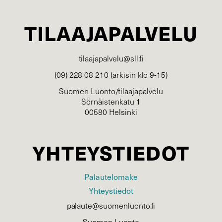
TILAAJAPALVELU
tilaajapalvelu@sll.fi
(09) 228 08 210 (arkisin klo 9-15)
Suomen Luonto/tilaajapalvelu
Sörnäistenkatu 1
00580 Helsinki
YHTEYSTIEDOT
Palautelomake
Yhteystiedot
palaute@suomenluonto.fi
Suomen Luonto