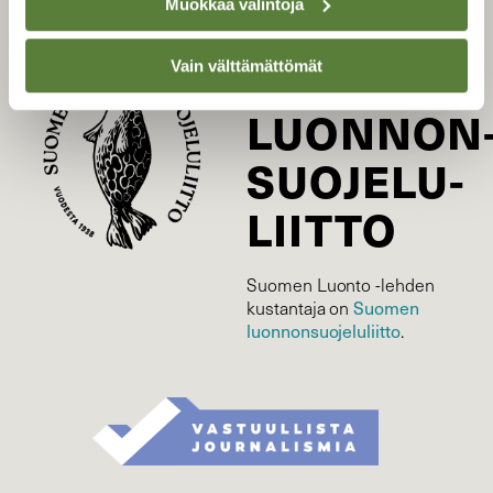
Muokkaa valintoja
SUOMEN
Vain välttämättömät
LUONNON
SUOJELU­
LIITTO
Suomen Luonto -lehden
Suomen
kustantaja on
luonnonsuojelu­liitto
.