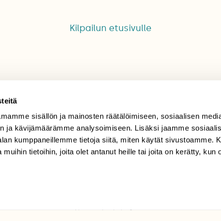
Kilpailun etusivulle
teitä
mamme sisällön ja mainosten räätälöimiseen, sosiaalisen medi
TILAAJAPALVELU
n ja kävijämäärämme analysoimiseen. Lisäksi jaamme sosiaali
-alan kumppaneillemme tietoja siitä, miten käytät sivustoamme
tilaajapalvelu@sll.fi
 muihin tietoihin, joita olet antanut heille tai joita on kerätty, kun 
(09) 228 08 210 (arkisin
klo 9-15)
Suomen
Luonto/tilaajapalvelu
Sörnäistenkatu 1