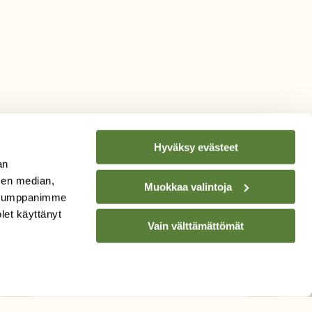
Hyväksy evästeet
an
sen median,
Muokkaa valintoja
. Kumppanimme
TILAA
SUOMEN
olet käyttänyt
Vain välttämättömät
LUONNON
UUTIS­KIRJE
Sähköpostiosoite