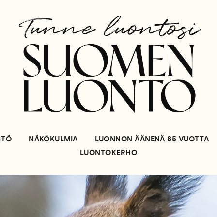
STÖ
NÄKÖKULMIA
LUONNON ÄÄNENÄ 85 VUOTTA
LUONTOKERHO