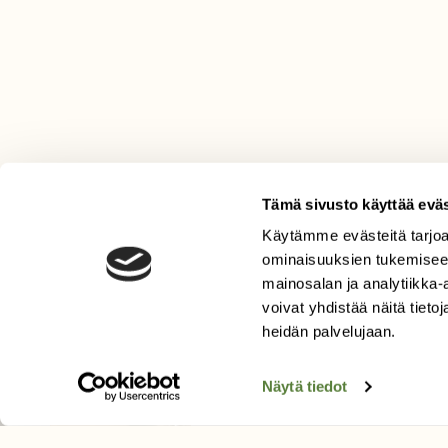
Tämä sivusto käyttää eväs
Käytämme evästeitä tarjoa
LEHTI
ominaisuuksien tukemisee
mainosalan ja analytiikka
Uusin lehti
voivat yhdistää näitä tietoja
Tilaa Suomen Luonto
heidän palvelujaan.
Tilaa digilukuoikeus
Äänestä parasta juttua
Näytä tiedot
Tilaa uutiskirje