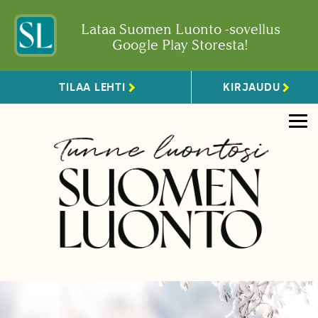
Lataa Suomen Luonto -sovellus
Google Play Storesta!
TILAA LEHTI
KIRJAUDU