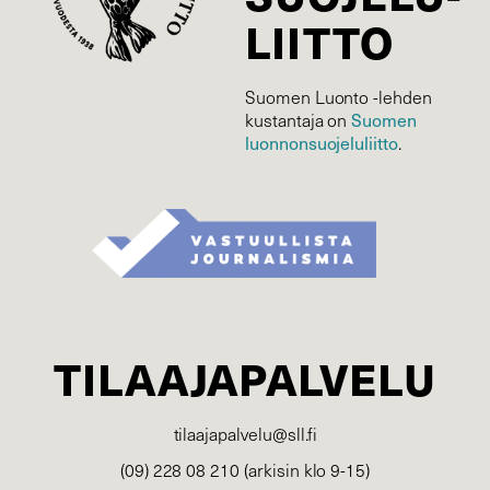
LIITTO
Suomen Luonto -lehden
kustantaja on
Suomen
luonnonsuojelu­liitto
.
TILAAJAPALVELU
tilaajapalvelu@sll.fi
(09) 228 08 210 (arkisin klo 9-15)