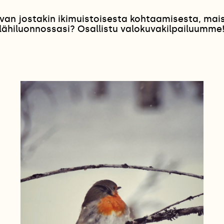
van jostakin ikimuistoisesta kohtaamisesta, ma
lähiluonnossasi? Osallistu valokuvakilpailuumme