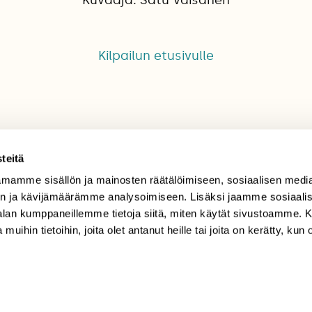
Kilpailun etusivulle
teitä
mamme sisällön ja mainosten räätälöimiseen, sosiaalisen medi
TILAAJAPALVELU
n ja kävijämäärämme analysoimiseen. Lisäksi jaamme sosiaali
-alan kumppaneillemme tietoja siitä, miten käytät sivustoamme
tilaajapalvelu@sll.fi
 muihin tietoihin, joita olet antanut heille tai joita on kerätty, kun 
(09) 228 08 210 (arkisin
klo 9-15)
Suomen
Luonto/tilaajapalvelu