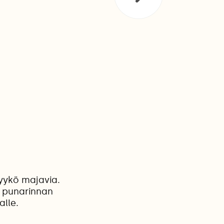
yykö majavia.
n punarinnan
alle.