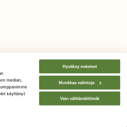
Hyväksy evästeet
an
sen median,
Muokkaa valintoja
. Kumppanimme
TILAA
SUOMEN
olet käyttänyt
Vain välttämättömät
LUONNON
UUTIS­KIRJE
Sähköpostiosoite