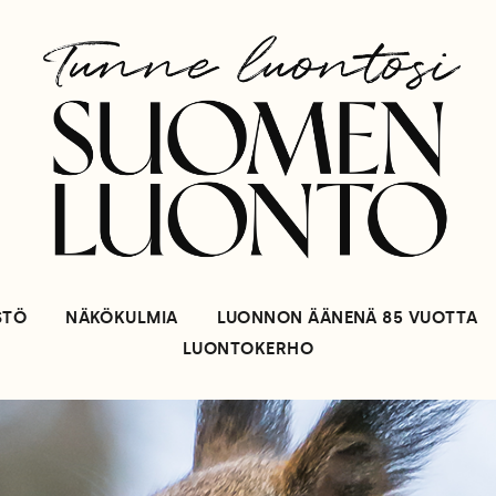
STÖ
NÄKÖKULMIA
LUONNON ÄÄNENÄ 85 VUOTTA
LUONTOKERHO