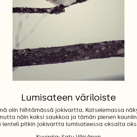
Lumisateen väriloiste
nä olin hiihtämässä jokivartta. Katselemassa näk
mutta näin kaksi saukkoa ja tämän pienen kaunii
 lenteli pitkin jokivartta lumisateessa oksalta oks
Kuvaaja: Satu Väisänen