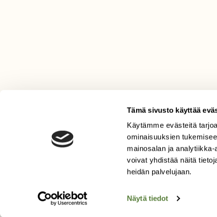
Tämä sivusto käyttää eväs
Käytämme evästeitä tarjoa
LEHTI
ominaisuuksien tukemisee
mainosalan ja analytiikka
Uusin lehti
voivat yhdistää näitä tietoja
Tilaa Suomen Luonto
heidän palvelujaan.
Tilaa digilukuoikeus
Äänestä parasta juttua
Näytä tiedot
Tilaa uutiskirje