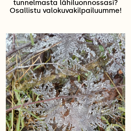
tunnelmasta lähiluonnossasi?
Osallistu valokuvakilpailuumme!