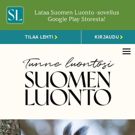
Lataa Suomen Luonto -sovellus
Google Play Storesta!
TILAA LEHTI
KIRJAUDU