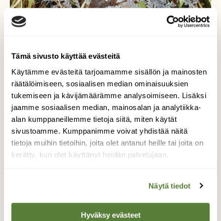
Tämä sivusto käyttää evästeitä
Käytämme evästeitä tarjoamamme sisällön ja mainosten
räätälöimiseen, sosiaalisen median ominaisuuksien
tukemiseen ja kävijämäärämme analysoimiseen. Lisäksi
jaamme sosiaalisen median, mainosalan ja analytiikka-
alan kumppaneillemme tietoja siitä, miten käytät
sivustoamme. Kumppanimme voivat yhdistää näitä
tietoja muihin tietoihin, joita olet antanut heille tai joita on
Luonnon fraktaalit
kerätty, kun olet käyttänyt heidän palvelujaan.
Jättimäisiä lumihiutalemuodostelmia
Näytä tiedot
ruohikolla öisen pikkupakkasen jälkeen.
Kuvaaja: Tiina Mäkelä
Hyväksy evästeet