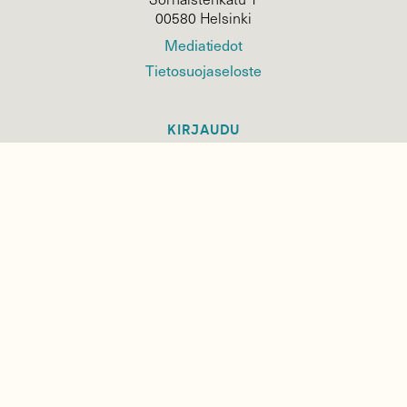
00580 Helsinki
Mediatiedot
Tietosuojaseloste
KIRJAUDU
TILAA
SUOMEN
LUONNON
UUTIS­KIRJE
Sähköpostiosoite