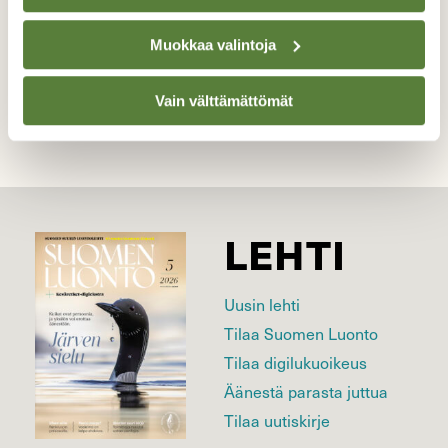
Muokkaa valintoja
Kilpailun etusivulle
Vain välttämättömät
LEHTI
Uusin lehti
Tilaa Suomen Luonto
Tilaa digilukuoikeus
Äänestä parasta juttua
Tilaa uutiskirje