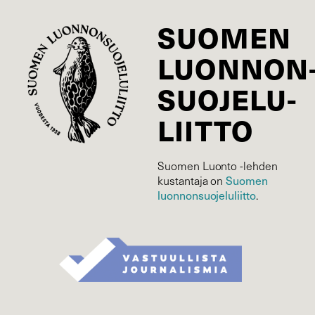
SUOMEN
LUONNON
SUOJELU­
LIITTO
Suomen Luonto -lehden
kustantaja on
Suomen
luonnonsuojelu­liitto
.