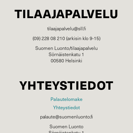
TILAAJAPALVELU
tilaajapalvelu@sll.fi
(09) 228 08 210 (arkisin klo 9-15)
Suomen Luonto/tilaajapalvelu
Sörnäistenkatu 1
00580 Helsinki
YHTEYSTIEDOT
Palautelomake
Yhteystiedot
palaute@suomenluonto.fi
Suomen Luonto
Sörnäistenkatu 1