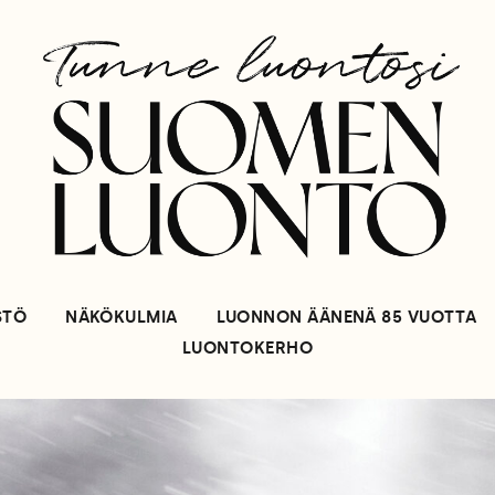
STÖ
NÄKÖKULMIA
LUONNON ÄÄNENÄ 85 VUOTTA
LUONTOKERHO