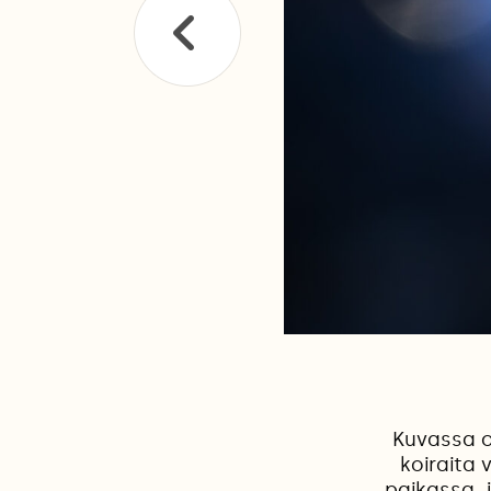
Kuvassa o
koiraita 
paikassa, j