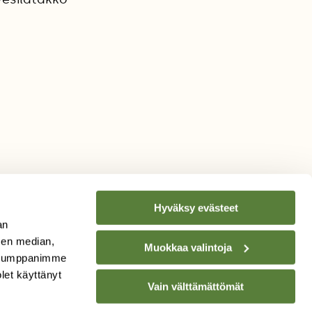
Hyväksy evästeet
an
sen median,
Muokkaa valintoja
. Kumppanimme
TILAA
SUOMEN
olet käyttänyt
Vain välttämättömät
LUONNON
UUTIS­KIRJE