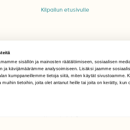
Kilpailun etusivulle
teitä
mamme sisällön ja mainosten räätälöimiseen, sosiaalisen medi
TILAAJAPALVELU
n ja kävijämäärämme analysoimiseen. Lisäksi jaamme sosiaali
-alan kumppaneillemme tietoja siitä, miten käytät sivustoamme
tilaajapalvelu@sll.fi
 muihin tietoihin, joita olet antanut heille tai joita on kerätty, kun 
(09) 228 08 210 (arkisin
klo 9-15)
Suomen
Luonto/tilaajapalvelu
Sörnäistenkatu 1
00580 Helsinki