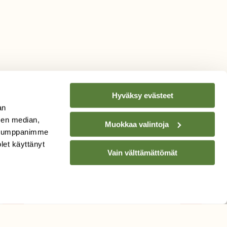
Hyväksy evästeet
an
sen median,
Muokkaa valintoja
. Kumppanimme
TILAA
SUOMEN
olet käyttänyt
Vain välttämättömät
LUONNON
UUTIS­KIRJE
Sähköpostiosoite