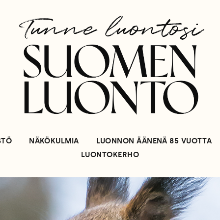
STÖ
NÄKÖKULMIA
LUONNON ÄÄNENÄ 85 VUOTTA
LUONTOKERHO