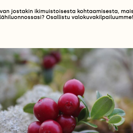
van jostakin ikimuistoisesta kohtaamisesta, ma
lähiluonnossasi? Osallistu valokuvakilpailuumme