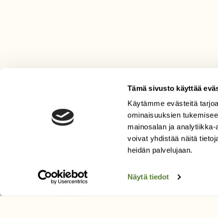
Tämä sivusto käyttää eväs
Käytämme evästeitä tarjoa
LEHTI
ominaisuuksien tukemisee
mainosalan ja analytiikka
Uusin lehti
voivat yhdistää näitä tietoja
Tilaa Suomen Luonto
heidän palvelujaan.
Tilaa digilukuoikeus
Äänestä parasta juttua
Näytä tiedot
Tilaa uutiskirje