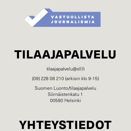
TILAAJAPALVELU
tilaajapalvelu@sll.fi
(09) 228 08 210 (arkisin klo 9-15)
Suomen Luonto/tilaajapalvelu
Sörnäistenkatu 1
00580 Helsinki
YHTEYSTIEDOT