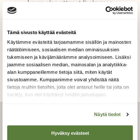
kuvan olen ottanut Iisalmessa
Mansikkaniemen metsässä 3.2.2009 - kuvaa
mielestäni aurinkoisen päivän mahtavia
tunnelmia keskellä metsää
Tämä sivusto käyttää evästeitä
Kuvaaja: Annikki Mattila
Käytämme evästeitä tarjoamamme sisällön ja mainosten
räätälöimiseen, sosiaalisen median ominaisuuksien
tukemiseen ja kävijämäärämme analysoimiseen. Lisäksi
Kilpailun etusivulle
jaamme sosiaalisen median, mainosalan ja analytiikka-
alan kumppaneillemme tietoja siitä, miten käytät
sivustoamme. Kumppanimme voivat yhdistää näitä
tietoja muihin tietoihin, joita olet antanut heille tai joita on
kerätty, kun olet käyttänyt heidän palvelujaan.
Näytä tiedot
LEHTI
Hyväksy evästeet
Uusin lehti