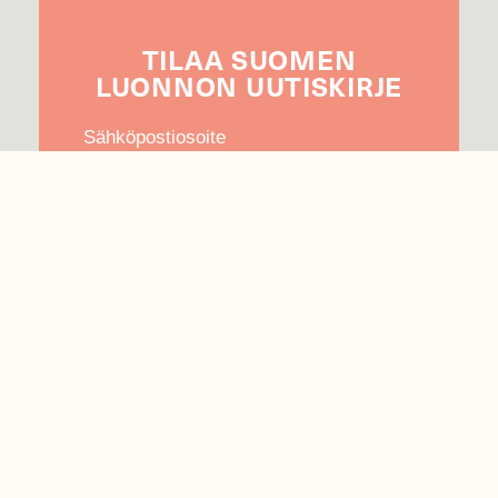
TILAA
SUOMEN
LUONNON
UUTIS­KIRJE
Sähköpostiosoite
Hyväksyn tietojeni käytön uutiskirjeen
lähettämiseen
Tietosuojaseloste