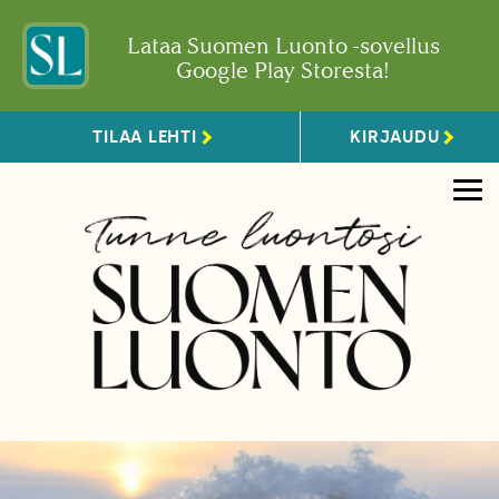
Lataa Suomen Luonto -sovellus
Google Play Storesta!
TILAA LEHTI
KIRJAUDU