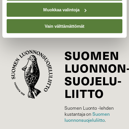
Tilaa Suomen Luonto
Muokkaa valintoja
Tilaa digilukuoikeus
Äänestä parasta juttua
Vain välttämättömät
Tilaa uutiskirje
SUOMEN
LUONNON
SUOJELU­
LIITTO
Suomen Luonto -lehden
Suomen
kustantaja on
luonnonsuojelu­liitto
.