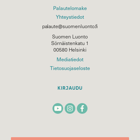
Palautelomake
Yhteystiedot
palaute@suomenluonto.fi
Suomen Luonto
Sörnäistenkatu 1
00580 Helsinki
Mediatiedot
Tietosuojaseloste
KIRJAUDU