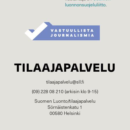
luonnonsuojelu­liitto
.
TILAAJAPALVELU
tilaajapalvelu@sll.fi
(09) 228 08 210 (arkisin klo 9-15)
Suomen Luonto/tilaajapalvelu
Sörnäistenkatu 1
00580 Helsinki