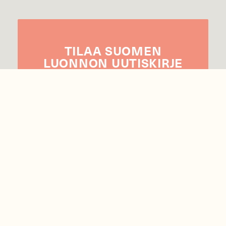
TILAA
SUOMEN
LUONNON
UUTIS­KIRJE
Sähköpostiosoite
Hyväksyn tietojeni käytön uutiskirjeen
lähettämiseen
Tietosuojaseloste