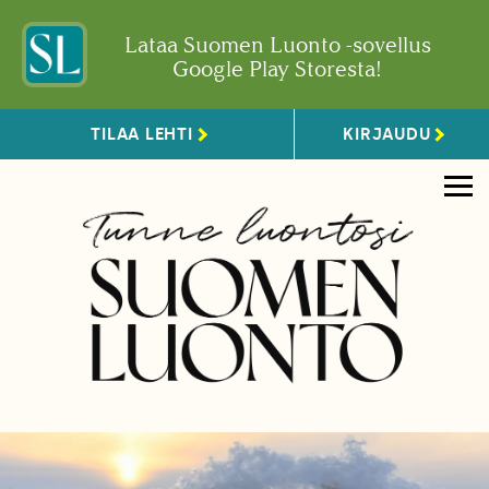
Lataa Suomen Luonto -sovellus
Google Play Storesta!
TILAA LEHTI
KIRJAUDU