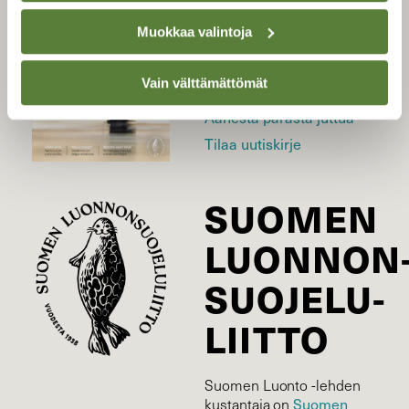
Muokkaa valintoja
Uusin lehti
Tilaa Suomen Luonto
Vain välttämättömät
Tilaa digilukuoikeus
Äänestä parasta juttua
Tilaa uutiskirje
SUOMEN
LUONNON
SUOJELU­
LIITTO
Suomen Luonto -lehden
Suomen
kustantaja on