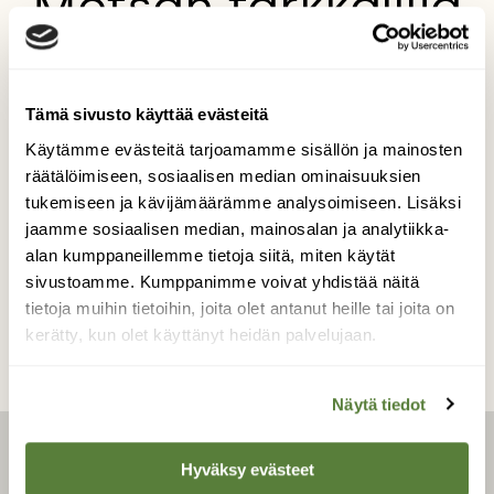
Metsän tarkkailija
Katajanmarjat pysyvät oksissa talven yli
joten uhanalaiset linnut kuten Hömötiainen
ja monet muut metsän eläimet saavat
Tämä sivusto käyttää evästeitä
pientä lohtua metsän antimista.
Käytämme evästeitä tarjoamamme sisällön ja mainosten
räätälöimiseen, sosiaalisen median ominaisuuksien
Kuvaaja: Toni Sarin
tukemiseen ja kävijämäärämme analysoimiseen. Lisäksi
jaamme sosiaalisen median, mainosalan ja analytiikka-
alan kumppaneillemme tietoja siitä, miten käytät
Kilpailun etusivulle
sivustoamme. Kumppanimme voivat yhdistää näitä
tietoja muihin tietoihin, joita olet antanut heille tai joita on
kerätty, kun olet käyttänyt heidän palvelujaan.
Näytä tiedot
LEHTI
Hyväksy evästeet