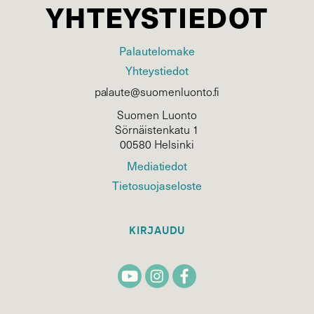
YHTEYSTIEDOT
Palautelomake
Yhteystiedot
palaute@suomenluonto.fi
Suomen Luonto
Sörnäistenkatu 1
00580 Helsinki
Mediatiedot
Tietosuojaseloste
KIRJAUDU