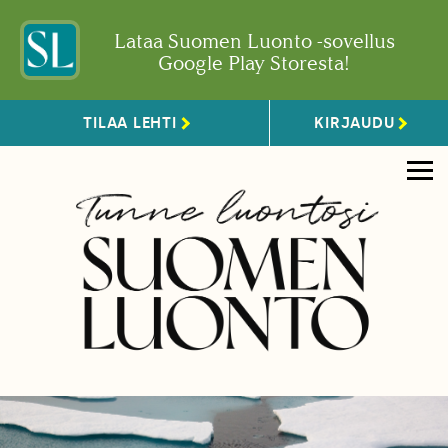
Lataa Suomen Luonto -sovellus
Google Play Storesta!
TILAA LEHTI
KIRJAUDU