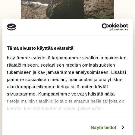
Tämä sivusto käyttää evästeitä
Käytämme evästeitä tarjoamamme sisällön ja mainosten
räätälöimiseen, sosiaalisen median ominaisuuksien
tukemiseen ja kävijämäärämme analysoimiseen. Lisäksi
Mielenrauhaa
jaamme sosiaalisen median, mainosalan ja analytiikka-
alan kumppaneillemme tietoja siitä, miten käytät
sivustoamme. Kumppanimme voivat yhdistää näitä
Luonnossa liikkuessa pään sisällä oleva
tietoja muihin tietoihin, joita olet antanut heille tai joita on
hälinä alkaa helpottaa, mieli rauhoittuu,
kerätty, kun olet käyttänyt heidän palvelujaan.
kiitollisuus nousee pintaan ja luovuus herää
kiireen ja hälyn väistyessä. Luonto hoitaa
kokonaisvaltaisesti: fyysisesti, henkisesti ja
Näytä tiedot
hengellisestikin.