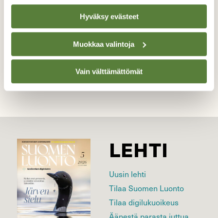
Kuvaaja: Heidi Granström
Hyväksy evästeet
Muokkaa valintoja
Kilpailun etusivulle
Vain välttämättömät
LEHTI
Uusin lehti
Tilaa Suomen Luonto
Tilaa digilukuoikeus
Äänestä parasta juttua