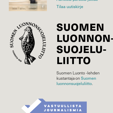
Tilaa uutiskirje
SUOMEN
LUONNON
SUOJELU­
LIITTO
Suomen Luonto -lehden
kustantaja on
Suomen
luonnonsuojelu­liitto
.