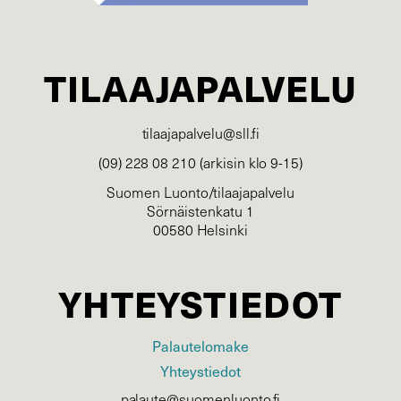
TILAAJAPALVELU
tilaajapalvelu@sll.fi
(09) 228 08 210 (arkisin klo 9-15)
Suomen Luonto/tilaajapalvelu
Sörnäistenkatu 1
00580 Helsinki
YHTEYSTIEDOT
Palautelomake
Yhteystiedot
palaute@suomenluonto.fi