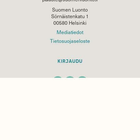
Suomen Luonto
Sörnäistenkatu 1
00580 Helsinki
Mediatiedot
Tietosuojaseloste
KIRJAUDU
TILAA
SUOMEN
LUONNON
UUTIS­KIRJE