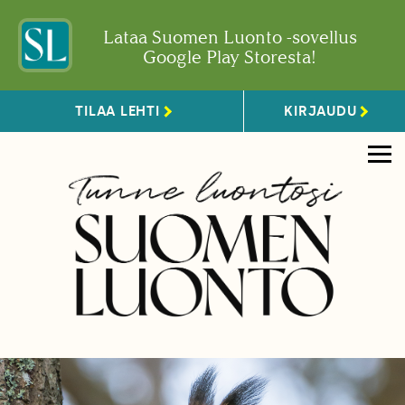
Lataa Suomen Luonto -sovellus
Google Play Storesta!
TILAA LEHTI
KIRJAUDU