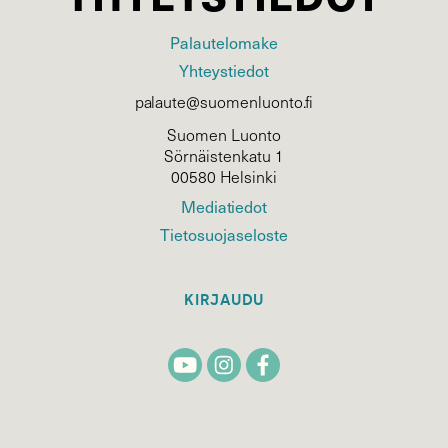
Palautelomake
Yhteystiedot
palaute@suomenluonto.fi
Suomen Luonto
Sörnäistenkatu 1
00580 Helsinki
Mediatiedot
Tietosuojaseloste
KIRJAUDU