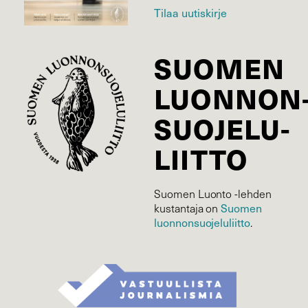
Tilaa uutiskirje
SUOMEN
LUONNON
SUOJELU­
LIITTO
Suomen Luonto -lehden
kustantaja on
Suomen
luonnonsuojelu­liitto
.