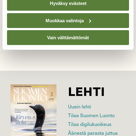
Hyväksy evästeet
Kuvaaja: Liisa Mäkitalo
Muokkaa valintoja
Kilpailun etusivulle
Vain välttämättömät
LEHTI
Uusin lehti
Tilaa Suomen Luonto
Tilaa digilukuoikeus
Äänestä parasta juttua