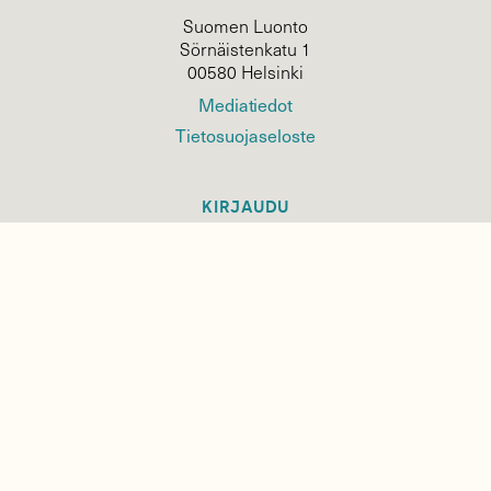
Suomen Luonto
Sörnäistenkatu 1
00580 Helsinki
Mediatiedot
Tietosuojaseloste
KIRJAUDU
TILAA
SUOMEN
LUONNON
UUTIS­KIRJE