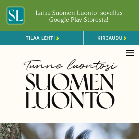
Lataa Suomen Luonto -sovellus
Google Play Storesta!
TILAA LEHTI
KIRJAUDU