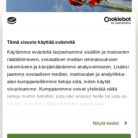
Tämä sivusto käyttää evästeitä
Käytämme evästeitä tarjoamamme sisällön ja mainosten
räätälöimiseen, sosiaalisen median ominaisuuksien
tukemiseen ja kävijämäärämme analysoimiseen. Lisäksi
jaamme sosiaalisen median, mainosalan ja analytiikka-
alan kumppaneillemme tietoja siitä, miten käytät
sivustoamme. Kumppanimme voivat yhdistää näitä
Niityllä
tietoja muihin tietoihin, joita olet antanut heille tai joita on
kerätty, kun olet käyttänyt heidän palvelujaan.
Lähimpään puistoon oli istutettu
niittykumpuja. Unikkojen syvä punainen
Näytä tiedot
sinistä taivasta vasten houkutteli
testaamaan uusia kuvakulmia.