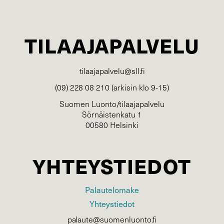
TILAAJAPALVELU
tilaajapalvelu@sll.fi
(09) 228 08 210 (arkisin klo 9-15)
Suomen Luonto/tilaajapalvelu
Sörnäistenkatu 1
00580 Helsinki
YHTEYSTIEDOT
Palautelomake
Yhteystiedot
palaute@suomenluonto.fi