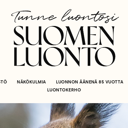
STÖ
NÄKÖKULMIA
LUONNON ÄÄNENÄ 85 VUOTTA
LUONTOKERHO