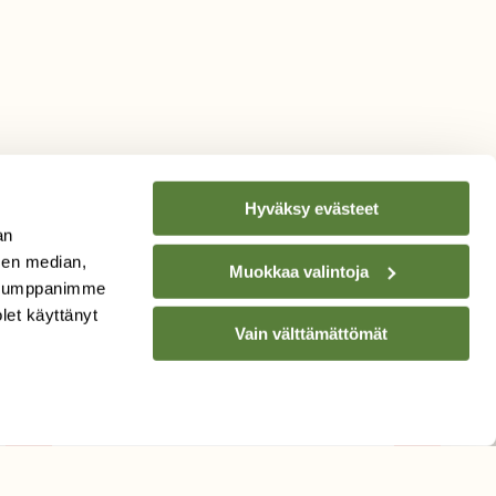
Hyväksy evästeet
an
sen median,
Muokkaa valintoja
. Kumppanimme
TILAA
SUOMEN
olet käyttänyt
Vain välttämättömät
LUONNON
UUTIS­KIRJE
Sähköpostiosoite