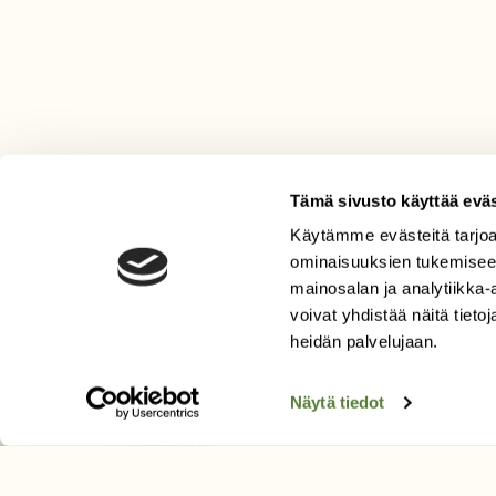
Tämä sivusto käyttää eväs
Käytämme evästeitä tarjoa
LEHTI
ominaisuuksien tukemisee
mainosalan ja analytiikka
Uusin lehti
voivat yhdistää näitä tietoja
Tilaa Suomen Luonto
heidän palvelujaan.
Tilaa digilukuoikeus
Äänestä parasta juttua
Näytä tiedot
Tilaa uutiskirje