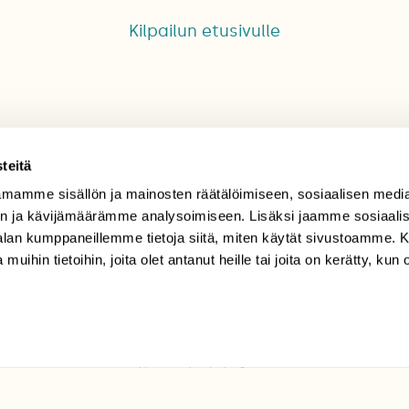
Kilpailun etusivulle
teitä
mamme sisällön ja mainosten räätälöimiseen, sosiaalisen medi
TILAAJAPALVELU
n ja kävijämäärämme analysoimiseen. Lisäksi jaamme sosiaali
-alan kumppaneillemme tietoja siitä, miten käytät sivustoamme
tilaajapalvelu@sll.fi
 muihin tietoihin, joita olet antanut heille tai joita on kerätty, kun 
(09) 228 08 210 (arkisin
klo 9-15)
Suomen
Luonto/tilaajapalvelu
Sörnäistenkatu 1
00580 Helsinki