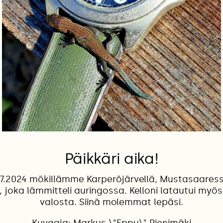
Päikkäri aika!
.7.2024 mökillämme Karperöjärvellä, Mustasaaressa
 joka lämmitteli auringossa. Kelloni latautui myö
valosta. Siinä molemmat lepäsi.
Kuvaaja: Markus \"Eppu\" Pienimäki