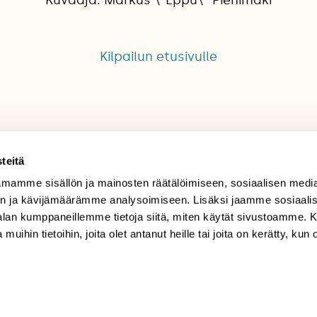
Kilpailun etusivulle
teitä
mamme sisällön ja mainosten räätälöimiseen, sosiaalisen medi
TILAAJAPALVELU
n ja kävijämäärämme analysoimiseen. Lisäksi jaamme sosiaali
-alan kumppaneillemme tietoja siitä, miten käytät sivustoamme
tilaajapalvelu@sll.fi
 muihin tietoihin, joita olet antanut heille tai joita on kerätty, kun 
(09) 228 08 210 (arkisin
klo 9-15)
Suomen
Luonto/tilaajapalvelu