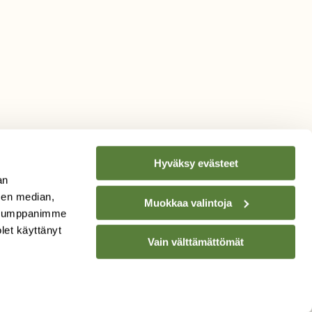
Hyväksy evästeet
an
sen median,
Muokkaa valintoja
. Kumppanimme
TILAA
SUOMEN
olet käyttänyt
Vain välttämättömät
LUONNON
UUTIS­KIRJE
Sähköpostiosoite