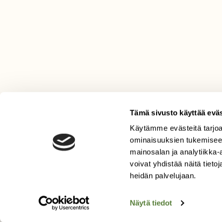
Tämä sivusto käyttää eväs
Käytämme evästeitä tarjoa
LEHTI
ominaisuuksien tukemisee
mainosalan ja analytiikka
Uusin lehti
voivat yhdistää näitä tietoja
Tilaa Suomen Luonto
heidän palvelujaan.
Tilaa digilukuoikeus
Äänestä parasta juttua
Näytä tiedot
Tilaa uutiskirje