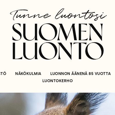
STÖ
NÄKÖKULMIA
LUONNON ÄÄNENÄ 85 VUOTTA
LUONTOKERHO