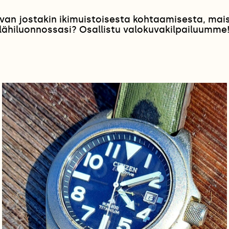
van jostakin ikimuistoisesta kohtaamisesta, ma
lähiluonnossasi? Osallistu valokuvakilpailuumme