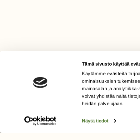
Tämä sivusto käyttää eväs
Käytämme evästeitä tarjoa
LEHTI
ominaisuuksien tukemisee
mainosalan ja analytiikka
Uusin lehti
voivat yhdistää näitä tietoja
Tilaa Suomen Luonto
heidän palvelujaan.
Tilaa digilukuoikeus
Äänestä parasta juttua
Näytä tiedot
Tilaa uutiskirje