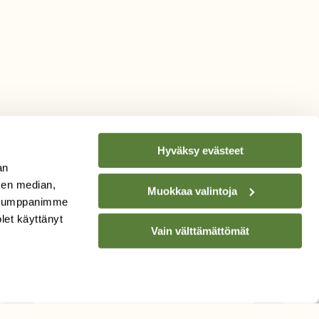
Hyväksy evästeet
an
sen median,
Muokkaa valintoja
. Kumppanimme
TILAA
SUOMEN
olet käyttänyt
Vain välttämättömät
LUONNON
UUTIS­KIRJE
Sähköpostiosoite