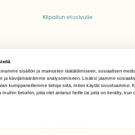
Kilpailun etusivulle
teitä
mamme sisällön ja mainosten räätälöimiseen, sosiaalisen medi
TILAAJAPALVELU
n ja kävijämäärämme analysoimiseen. Lisäksi jaamme sosiaali
-alan kumppaneillemme tietoja siitä, miten käytät sivustoamme
tilaajapalvelu@sll.fi
 muihin tietoihin, joita olet antanut heille tai joita on kerätty, kun 
(09) 228 08 210 (arkisin
klo 9-15)
Suomen
Luonto/tilaajapalvelu
Sörnäistenkatu 1