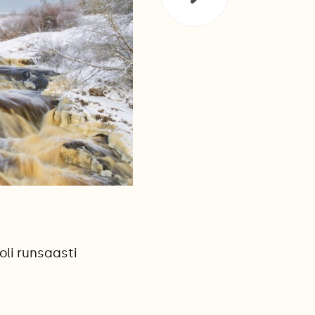
a
oli runsaasti