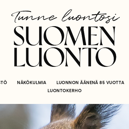
STÖ
NÄKÖKULMIA
LUONNON ÄÄNENÄ 85 VUOTTA
LUONTOKERHO