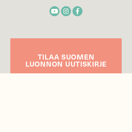
TILAA
SUOMEN
LUONNON
UUTIS­KIRJE
Sähköpostiosoite
Hyväksyn tietojeni käytön uutiskirjeen
lähettämiseen