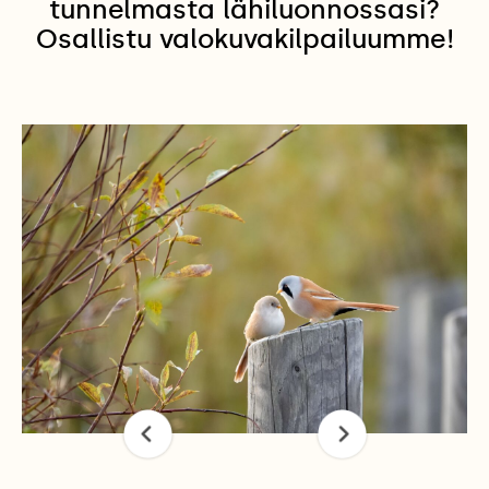
tunnelmasta lähiluonnossasi?
Osallistu valokuvakilpailuumme!