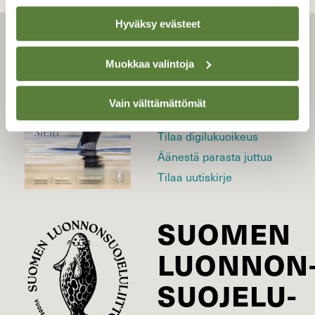
Hyväksy evästeet
LEHTI
Muokkaa valintoja
Uusin lehti
Vain välttämättömät
Tilaa Suomen Luonto
Tilaa digilukuoikeus
Äänestä parasta juttua
Tilaa uutiskirje
SUOMEN
LUONNON
SUOJELU­