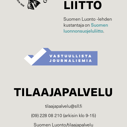
LIITTO
Suomen Luonto -lehden
kustantaja on
Suomen
luonnonsuojelu­liitto
.
TILAAJAPALVELU
tilaajapalvelu@sll.fi
(09) 228 08 210 (arkisin klo 9-15)
Suomen Luonto/tilaajapalvelu