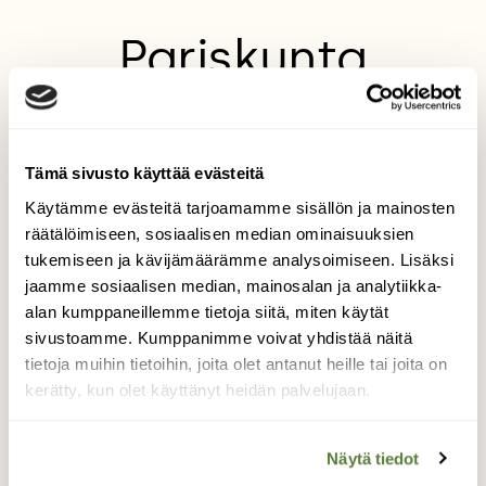
Pariskunta
Syyskuisella kameran ulkoilutuslenkillä
Lammassaaren pitkospuilla parvi
viiksitimaleita pyörähteli helähdellen
Tämä sivusto käyttää evästeitä
ympärilläni, ja meinasin pakahtua riemusta.
Käytämme evästeitä tarjoamamme sisällön ja mainosten
Pariskunta laskeutui levähtämään ja
räätälöimiseen, sosiaalisen median ominaisuuksien
poseeraamaan tolpannokkaan.
tukemiseen ja kävijämäärämme analysoimiseen. Lisäksi
Kuvaaja: Liisa Keskinen
jaamme sosiaalisen median, mainosalan ja analytiikka-
alan kumppaneillemme tietoja siitä, miten käytät
sivustoamme. Kumppanimme voivat yhdistää näitä
tietoja muihin tietoihin, joita olet antanut heille tai joita on
Kilpailun etusivulle
kerätty, kun olet käyttänyt heidän palvelujaan.
Näytä tiedot