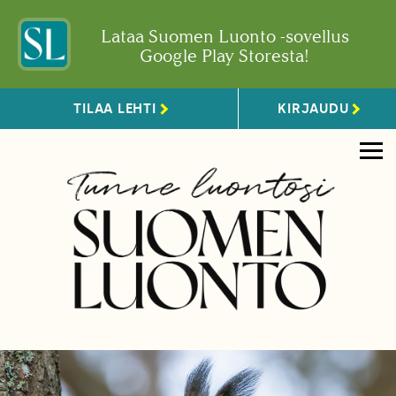
Lataa Suomen Luonto -sovellus
Google Play Storesta!
TILAA LEHTI
KIRJAUDU